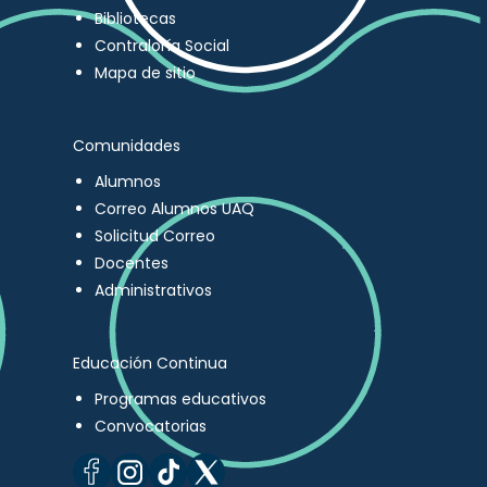
Bibliotecas
Contraloría Social
Mapa de sitio
Comunidades
Alumnos
Correo Alumnos UAQ
Solicitud Correo
Docentes
Administrativos
Educación Continua
Programas educativos
Convocatorias