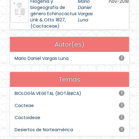
Filogenia y
Mario
nov-2018
biogeografía de
Daniel
género Echinocactus
Vargas
Link & Otto 1827,
Luna
(Cactaceae)
Autor(es)
Mario Daniel Vargas Luna
1
Temas
BIOLOGÍA VEGETAL (BOTÁNICA)
1
Cacteae
1
Cactoideae
1
Desiertos de Norteamérica
1