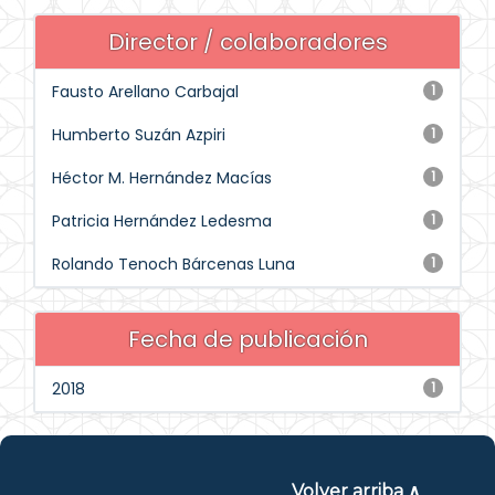
Director / colaboradores
Fausto Arellano Carbajal
1
Humberto Suzán Azpiri
1
Héctor M. Hernández Macías
1
Patricia Hernández Ledesma
1
Rolando Tenoch Bárcenas Luna
1
Fecha de publicación
2018
1
Volver arriba ∧