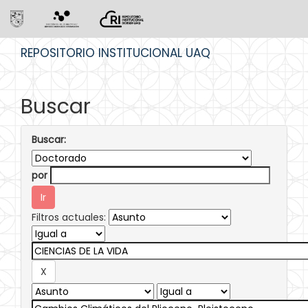
Skip
REPOSITORIO INSTITUCIONAL UAQ
navigation
Buscar
Buscar:
por
Filtros actuales: