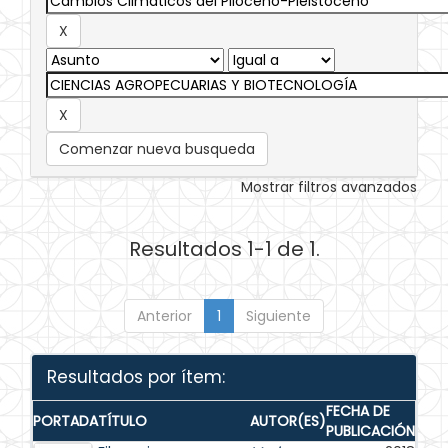
Comenzar nueva busqueda
Mostrar filtros avanzados
Resultados 1-1 de 1.
Anterior
1
Siguiente
Resultados por ítem:
FECHA DE
PORTADA
TÍTULO
AUTOR(ES)
PUBLICACIÓN