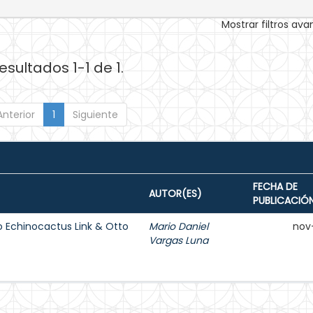
Mostrar filtros av
esultados 1-1 de 1.
Anterior
1
Siguiente
FECHA DE
AUTOR(ES)
PUBLICACIÓ
o Echinocactus Link & Otto
Mario Daniel
nov
Vargas Luna