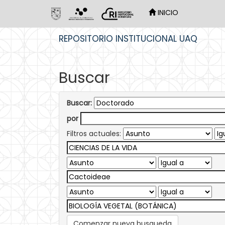
INICIO
Skip
REPOSITORIO INSTITUCIONAL UAQ
navigation
Buscar
Buscar:
por
Filtros actuales:
Comenzar nueva busqueda