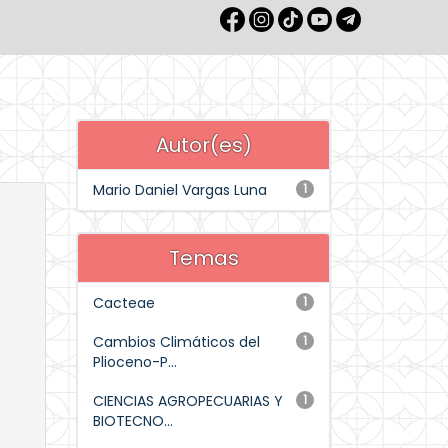
Autor(es)
Mario Daniel Vargas Luna
1
Temas
Cacteae
1
Cambios Climáticos del
1
Plioceno-P...
CIENCIAS AGROPECUARIAS Y
1
BIOTECNO...