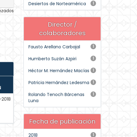
Desiertos de Norteamérica
1
anzados
Director /
colaboradores
Fausto Arellano Carbajal
1
Humberto Suzán Azpiri
1
Héctor M. Hernández Macías
1
Patricia Hernández Ledesma
1
N
Rolando Tenoch Bárcenas
1
-2018
Luna
Fecha de publicación
2018
1