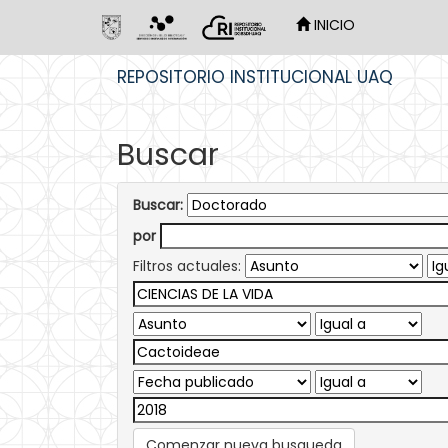
INICIO
Skip
REPOSITORIO INSTITUCIONAL UAQ
navigation
Buscar
Buscar:
por
Filtros actuales:
Comenzar nueva busqueda