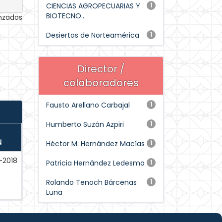
CIENCIAS AGROPECUARIAS Y
1
BIOTECNO...
anzados
Desiertos de Norteamérica
1
Director /
colaboradores
Fausto Arellano Carbajal
1
Humberto Suzán Azpiri
1
N
Héctor M. Hernández Macías
1
-2018
Patricia Hernández Ledesma
1
Rolando Tenoch Bárcenas
1
Luna