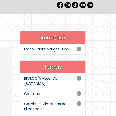
Autor(es)
Mario Daniel Vargas Luna
1
Temas
BIOLOGÍA VEGETAL
1
(BOTÁNICA)
Cacteae
1
Cambios Climáticos del
1
Plioceno-P...