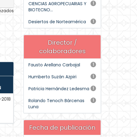
CIENCIAS AGROPECUARIAS Y
1
BIOTECNO...
anzados
Desiertos de Norteamérica
1
Director /
colaboradores
Fausto Arellano Carbajal
1
Humberto Suzán Azpiri
1
N
Patricia Hernández Ledesma
1
-2018
Rolando Tenoch Bárcenas
1
Luna
Fecha de publicación