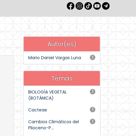
Autor(es)
Mario Daniel Vargas Luna
1
Temas
BIOLOGÍA VEGETAL
1
(BOTÁNICA)
Cacteae
1
Cambios Climáticos del
1
Plioceno-P...