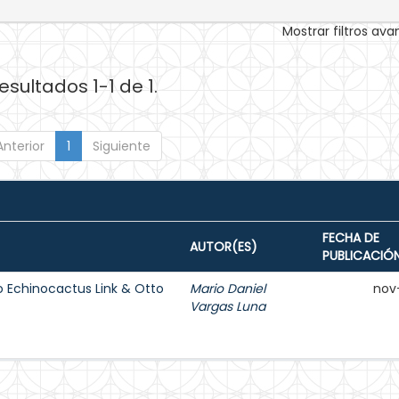
Mostrar filtros av
esultados 1-1 de 1.
Anterior
1
Siguiente
FECHA DE
AUTOR(ES)
PUBLICACIÓ
o Echinocactus Link & Otto
Mario Daniel
nov
Vargas Luna