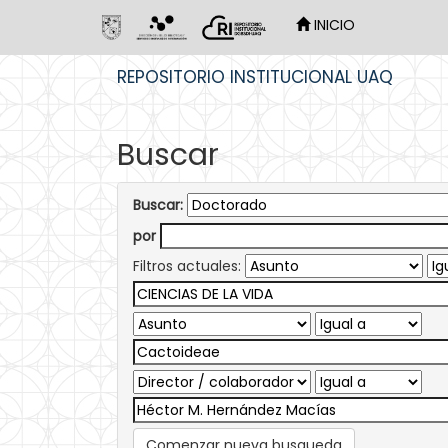
INICIO
Skip
REPOSITORIO INSTITUCIONAL UAQ
navigation
Buscar
Buscar:
por
Filtros actuales:
Comenzar nueva busqueda