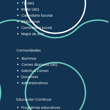
TV UAQ
Radio UAQ
Calendario Escolar
Bibliotecas
Contraloría Social
Mapa de sitio
Comunidades
Alumnos
Correo Alumnos UAQ
Solicitud Correo
Docentes
Administrativos
Educación Continua
Programas educativos