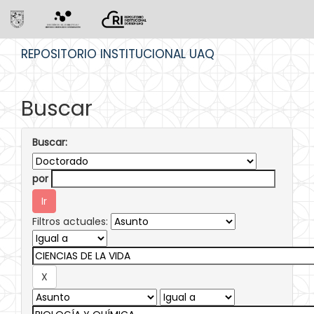
Skip
REPOSITORIO INSTITUCIONAL UAQ
navigation
Buscar
Buscar:
por
Filtros actuales: