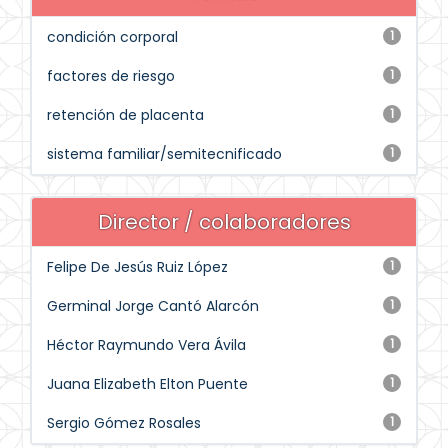
condición corporal
1
factores de riesgo
1
retención de placenta
1
sistema familiar/semitecnificado
1
Director / colaboradores
Felipe De Jesús Ruiz López
1
Germinal Jorge Cantó Alarcón
1
Héctor Raymundo Vera Ávila
1
Juana Elizabeth Elton Puente
1
Sergio Gómez Rosales
1