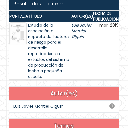
Resultados por ítem:
FECHA DE
PORTADA
TÍTULO
AUTOR(ES)
PUBLICACIÓN
Estudio de la
Luis Javier
mar-2019
asociación e
Montiel
impacto de factores
Olguín
de riesgo para el
desarrollo
reproductivo en
establos del sistema
de producción de
leche a pequeña
escala.
Autor(es)
Luis Javier Montiel Olguín
1
Temas