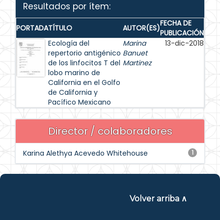
Resultados por ítem:
FECHA DE
PORTADA
TÍTULO
AUTOR(ES)
PUBLICACIÓN
Ecología del
Marina
13-dic-2018
repertorio antigénico
Banuet
de los linfocitos T del
Martinez
lobo marino de
California en el Golfo
de California y
Pacífico Mexicano
Director / colaboradores
Karina Alethya Acevedo Whitehouse
1
Volver arriba ∧