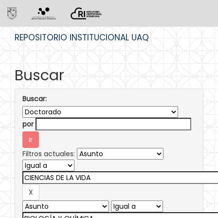
Skip
REPOSITORIO INSTITUCIONAL UAQ
navigation
Buscar
Buscar:
por
Filtros actuales: