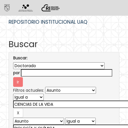
Skip
REPOSITORIO INSTITUCIONAL UAQ
navigation
Buscar
Buscar:
por
Filtros actuales: