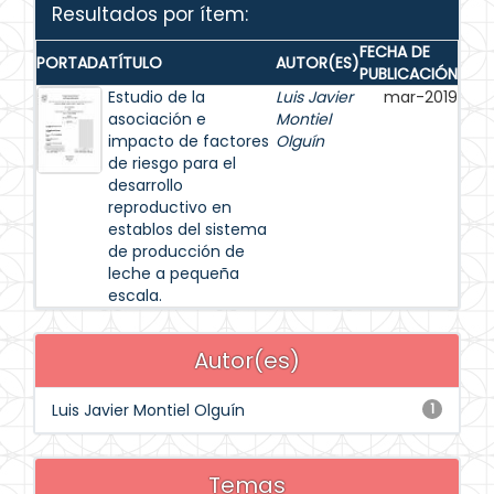
Resultados por ítem:
FECHA DE
PORTADA
TÍTULO
AUTOR(ES)
PUBLICACIÓN
Estudio de la
Luis Javier
mar-2019
asociación e
Montiel
impacto de factores
Olguín
de riesgo para el
desarrollo
reproductivo en
establos del sistema
de producción de
leche a pequeña
escala.
Autor(es)
Luis Javier Montiel Olguín
1
Temas