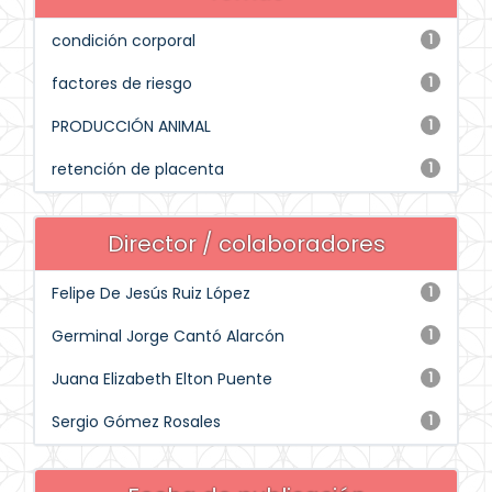
condición corporal
1
factores de riesgo
1
PRODUCCIÓN ANIMAL
1
retención de placenta
1
Director / colaboradores
Felipe De Jesús Ruiz López
1
Germinal Jorge Cantó Alarcón
1
Juana Elizabeth Elton Puente
1
Sergio Gómez Rosales
1