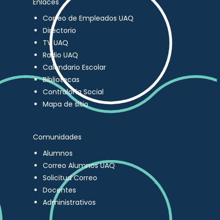
Enlaces
Correo de Empleados UAQ
Directorio
TV UAQ
Radio UAQ
Calendario Escolar
Bibliotecas
Contraloría Social
Mapa de sitio
Comunidades
Alumnos
Correo Alumnos UAQ
Solicitud Correo
Docentes
Administrativos