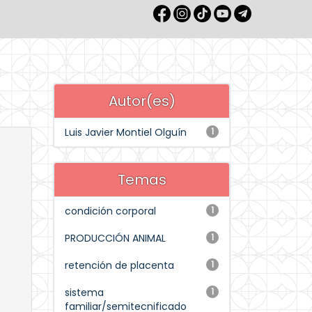
Autor(es)
Luis Javier Montiel Olguín
1
Temas
condición corporal
1
PRODUCCIÓN ANIMAL
1
retención de placenta
1
sistema
1
familiar/semitecnificado