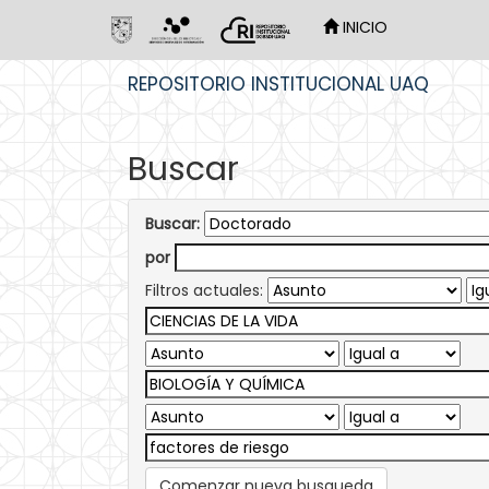
INICIO
Skip
REPOSITORIO INSTITUCIONAL UAQ
navigation
Buscar
Buscar:
por
Filtros actuales:
Comenzar nueva busqueda