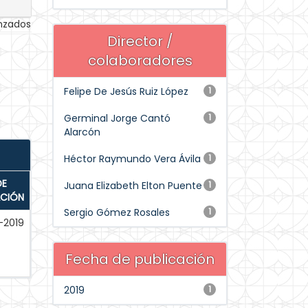
anzados
Director /
colaboradores
Felipe De Jesús Ruiz López
1
Germinal Jorge Cantó
1
Alarcón
Héctor Raymundo Vera Ávila
1
DE
Juana Elizabeth Elton Puente
1
ACIÓN
Sergio Gómez Rosales
1
-2019
Fecha de publicación
2019
1