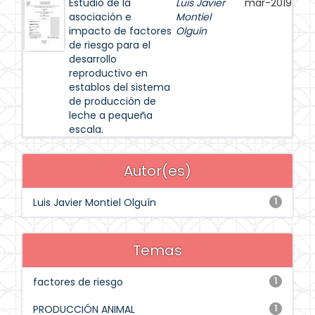
Estudio de la
Luis Javier
mar-2019
asociación e
Montiel
impacto de factores
Olguín
de riesgo para el
desarrollo
reproductivo en
establos del sistema
de producción de
leche a pequeña
escala.
Autor(es)
Luis Javier Montiel Olguín
1
Temas
factores de riesgo
1
PRODUCCIÓN ANIMAL
1