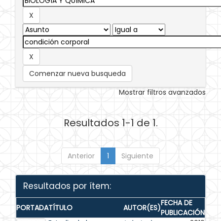
Comenzar nueva busqueda
Mostrar filtros avanzados
Resultados 1-1 de 1.
Anterior
1
Siguiente
Resultados por ítem:
FECHA DE
PORTADA
TÍTULO
AUTOR(ES)
PUBLICACIÓN