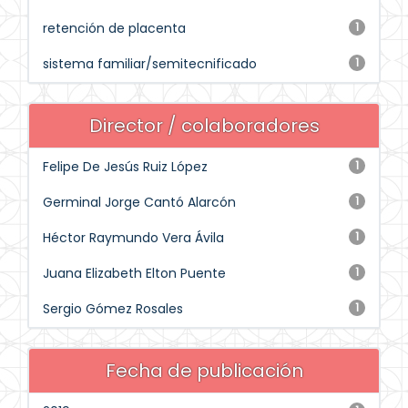
retención de placenta
1
sistema familiar/semitecnificado
1
Director / colaboradores
Felipe De Jesús Ruiz López
1
Germinal Jorge Cantó Alarcón
1
Héctor Raymundo Vera Ávila
1
Juana Elizabeth Elton Puente
1
Sergio Gómez Rosales
1
Fecha de publicación