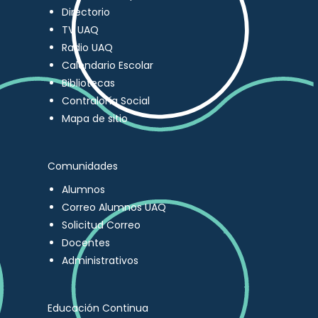
Directorio
TV UAQ
Radio UAQ
Calendario Escolar
Bibliotecas
Contraloría Social
Mapa de sitio
Comunidades
Alumnos
Correo Alumnos UAQ
Solicitud Correo
Docentes
Administrativos
Educación Continua