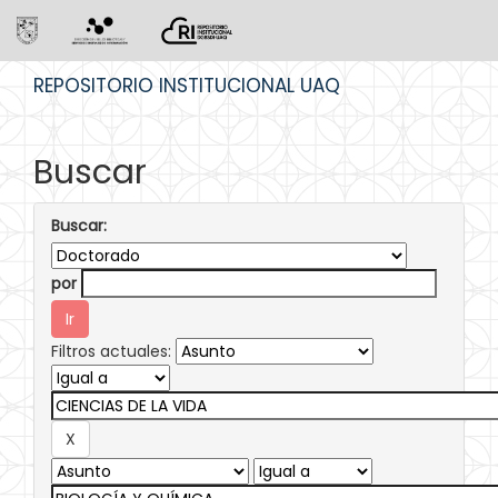
Skip
REPOSITORIO INSTITUCIONAL UAQ
navigation
Buscar
Buscar:
por
Filtros actuales: