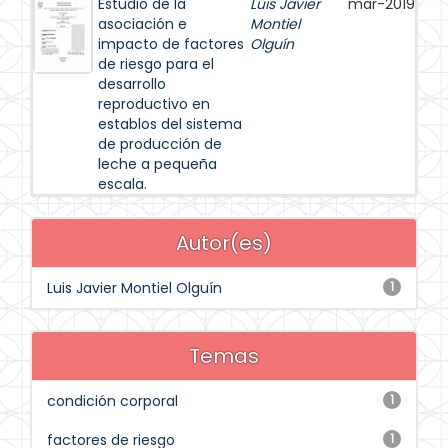
Estudio de la
Luis Javier
mar-2019
asociación e
Montiel
impacto de factores
Olguín
de riesgo para el
desarrollo
reproductivo en
establos del sistema
de producción de
leche a pequeña
escala.
Autor(es)
Luis Javier Montiel Olguín
1
Temas
condición corporal
1
factores de riesgo
1