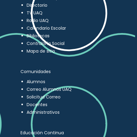
Directorio
TV UAQ
Radio UAQ
Calendario Escolar
Bibliotecas
Contraloría Social
Mapa de sitio
Comunidades
Alumnos
Correo Alumnos UAQ
Solicitud Correo
Docentes
Administrativos
Educación Continua