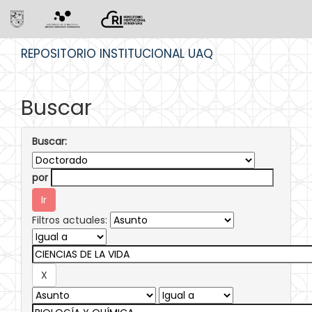
Skip
REPOSITORIO INSTITUCIONAL UAQ
navigation
Buscar
Buscar:
por
Filtros actuales: