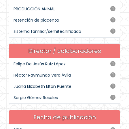
PRODUCCIÓN ANIMAL
1
retención de placenta
1
sistema familiar/semitecnificado
1
Director / colaboradores
Felipe De Jesús Ruiz López
1
Héctor Raymundo Vera Ávila
1
Juana Elizabeth Elton Puente
1
Sergio Gómez Rosales
1
Fecha de publicación