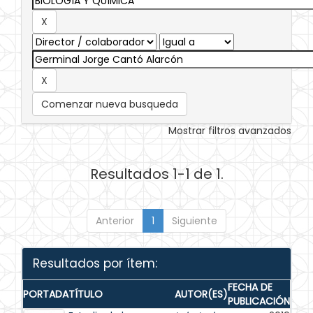
Comenzar nueva busqueda
Mostrar filtros avanzados
Resultados 1-1 de 1.
Anterior
1
Siguiente
Resultados por ítem:
FECHA DE
PORTADA
TÍTULO
AUTOR(ES)
PUBLICACIÓN