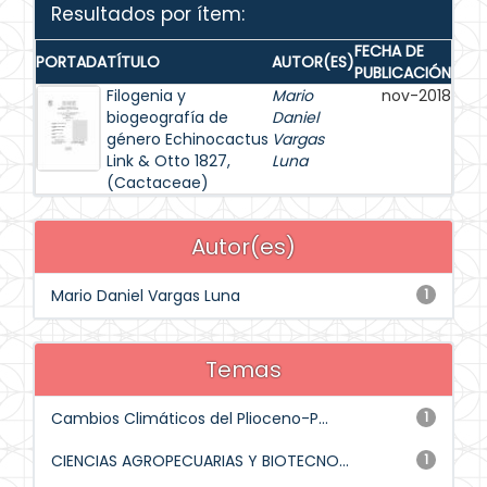
Resultados por ítem:
FECHA DE
PORTADA
TÍTULO
AUTOR(ES)
PUBLICACIÓN
Filogenia y
Mario
nov-2018
biogeografía de
Daniel
género Echinocactus
Vargas
Link & Otto 1827,
Luna
(Cactaceae)
Autor(es)
Mario Daniel Vargas Luna
1
Temas
Cambios Climáticos del Plioceno-P...
1
CIENCIAS AGROPECUARIAS Y BIOTECNO...
1