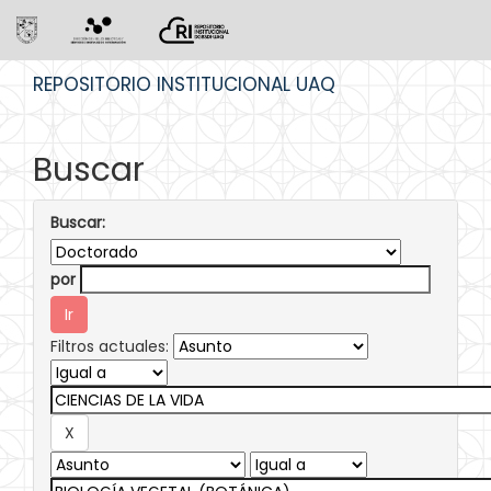
Skip
REPOSITORIO INSTITUCIONAL UAQ
navigation
Buscar
Buscar:
por
Filtros actuales: