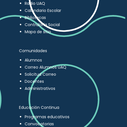
Radio UAQ
Calendario Escolar
Bibliotecas
Contraloría Social
Mapa de sitio
Comunidades
Alumnos
Correo Alumnos UAQ
Solicitud Correo
Docentes
Administrativos
Educación Continua
Programas educativos
Convocatorias