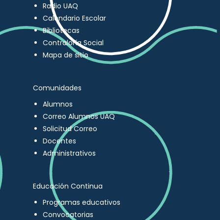
Radio UAQ
Calendario Escolar
Bibliotecas
Contraloría Social
Mapa de sitio
Comunidades
Alumnos
Correo Alumnos UAQ
Solicitud Correo
Docentes
Administrativos
Educación Continua
Programas educativos
Convocatorias