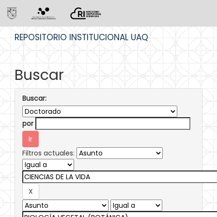
Skip
REPOSITORIO INSTITUCIONAL UAQ
navigation
Buscar
Buscar:
por
Filtros actuales: