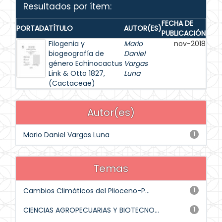
Resultados por ítem:
FECHA DE
PORTADA
TÍTULO
AUTOR(ES)
PUBLICACIÓN
Filogenia y
Mario
nov-2018
biogeografía de
Daniel
género Echinocactus
Vargas
Link & Otto 1827,
Luna
(Cactaceae)
Autor(es)
Mario Daniel Vargas Luna
1
Temas
Cambios Climáticos del Plioceno-P...
1
CIENCIAS AGROPECUARIAS Y BIOTECNO...
1