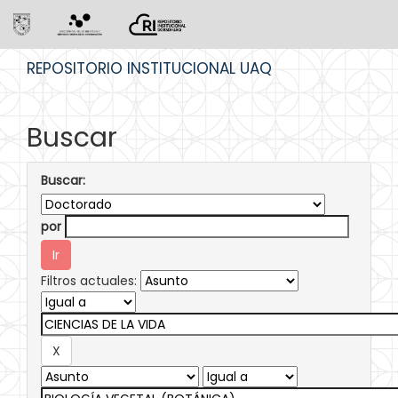
Skip
REPOSITORIO INSTITUCIONAL UAQ
navigation
Buscar
Buscar:
por
Filtros actuales: