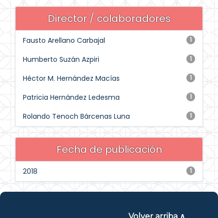
Director / colaboradores
Fausto Arellano Carbajal
1
Humberto Suzán Azpiri
1
Héctor M. Hernández Macías
1
Patricia Hernández Ledesma
1
Rolando Tenoch Bárcenas Luna
1
Fecha de publicación
2018
1
Volver arriba ∧