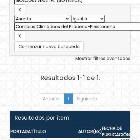
Comenzar nueva busqueda
Mostrar filtros avanzados
Resultados 1-1 de 1.
Anterior
1
Siguiente
Resultados por ítem:
FECHA DE
PORTADA
TÍTULO
AUTOR(ES)
PUBLICACIÓN