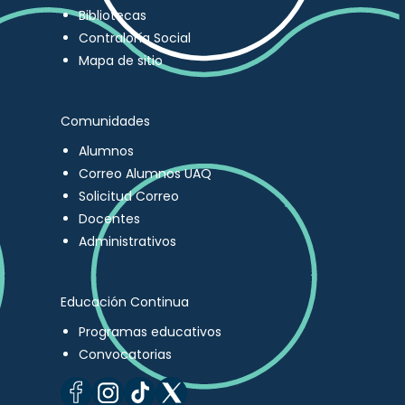
Bibliotecas
Contraloría Social
Mapa de sitio
Comunidades
Alumnos
Correo Alumnos UAQ
Solicitud Correo
Docentes
Administrativos
Educación Continua
Programas educativos
Convocatorias