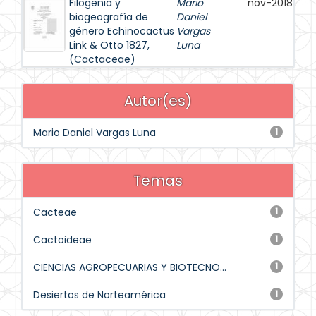
Filogenia y
Mario
nov-2018
biogeografía de
Daniel
género Echinocactus
Vargas
Link & Otto 1827,
Luna
(Cactaceae)
Autor(es)
Mario Daniel Vargas Luna
1
Temas
Cacteae
1
Cactoideae
1
CIENCIAS AGROPECUARIAS Y BIOTECNO...
1
Desiertos de Norteamérica
1