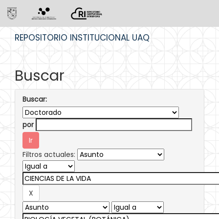
Skip
REPOSITORIO INSTITUCIONAL UAQ
navigation
Buscar
Buscar:
por
Filtros actuales: