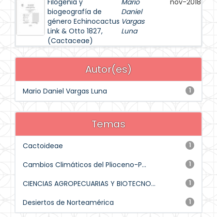
Filogenia y
Mario
nov-2018
biogeografía de
Daniel
género Echinocactus
Vargas
Link & Otto 1827,
Luna
(Cactaceae)
Autor(es)
Mario Daniel Vargas Luna
1
Temas
Cactoideae
1
Cambios Climáticos del Plioceno-P...
1
CIENCIAS AGROPECUARIAS Y BIOTECNO...
1
Desiertos de Norteamérica
1