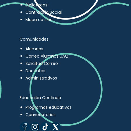
Bibliotecas
Contraloría Social
Mapa de sitio
Comunidades
Alumnos
Correo Alumnos UAQ
Solicitud Correo
Docentes
Administrativos
Educación Continua
Programas educativos
Convocatorias