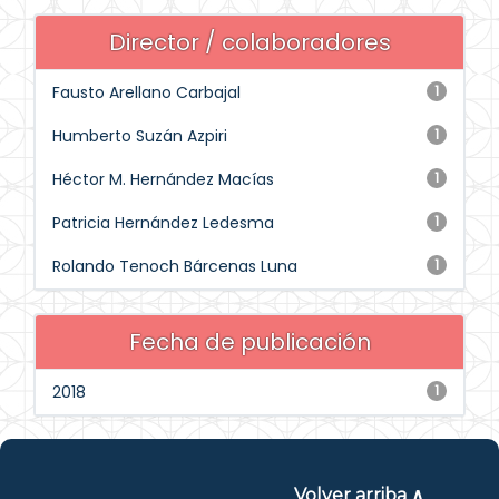
Director / colaboradores
Fausto Arellano Carbajal
1
Humberto Suzán Azpiri
1
Héctor M. Hernández Macías
1
Patricia Hernández Ledesma
1
Rolando Tenoch Bárcenas Luna
1
Fecha de publicación
2018
1
Volver arriba ∧