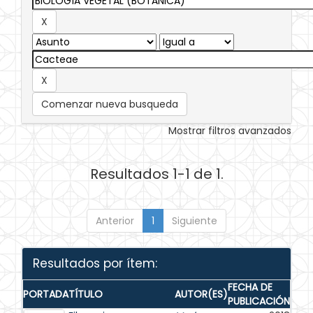
Comenzar nueva busqueda
Mostrar filtros avanzados
Resultados 1-1 de 1.
Anterior
1
Siguiente
Resultados por ítem:
FECHA DE
PORTADA
TÍTULO
AUTOR(ES)
PUBLICACIÓN