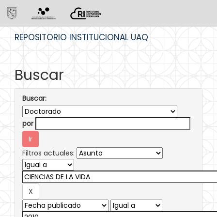
Skip
REPOSITORIO INSTITUCIONAL UAQ
navigation
Buscar
Buscar:
por
Filtros actuales: