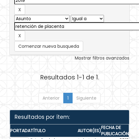
Comenzar nueva busqueda
Mostrar filtros avanzados
Resultados 1-1 de 1.
Anterior
1
Siguiente
Resultados por ítem:
FECHA DE
PORTADA
TÍTULO
AUTOR(ES)
PUBLICACIÓN