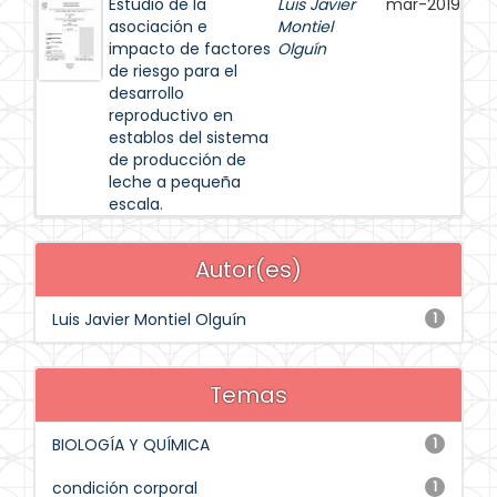
Estudio de la
Luis Javier
mar-2019
asociación e
Montiel
impacto de factores
Olguín
de riesgo para el
desarrollo
reproductivo en
establos del sistema
de producción de
leche a pequeña
escala.
Autor(es)
Luis Javier Montiel Olguín
1
Temas
BIOLOGÍA Y QUÍMICA
1
condición corporal
1