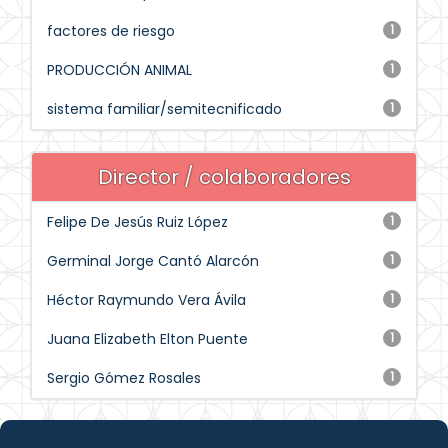
factores de riesgo
1
PRODUCCIÓN ANIMAL
1
sistema familiar/semitecnificado
1
Director / colaboradores
Felipe De Jesús Ruiz López
1
Germinal Jorge Cantó Alarcón
1
Héctor Raymundo Vera Ávila
1
Juana Elizabeth Elton Puente
1
Sergio Gómez Rosales
1