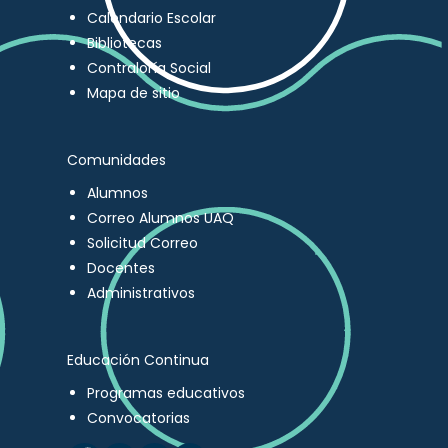
Calendario Escolar
Bibliotecas
Contraloría Social
Mapa de sitio
Comunidades
Alumnos
Correo Alumnos UAQ
Solicitud Correo
Docentes
Administrativos
Educación Continua
Programas educativos
Convocatorias