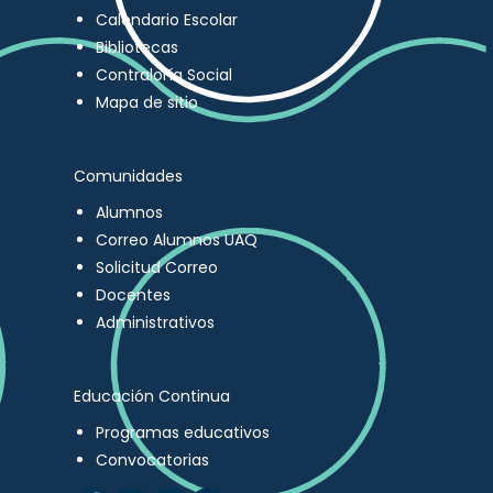
Calendario Escolar
Bibliotecas
Contraloría Social
Mapa de sitio
Comunidades
Alumnos
Correo Alumnos UAQ
Solicitud Correo
Docentes
Administrativos
Educación Continua
Programas educativos
Convocatorias