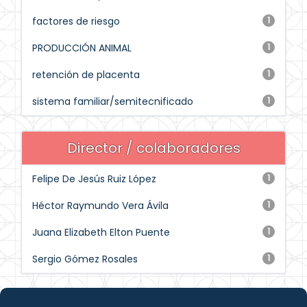
factores de riesgo
1
PRODUCCIÓN ANIMAL
1
retención de placenta
1
sistema familiar/semitecnificado
1
Director / colaboradores
Felipe De Jesús Ruiz López
1
Héctor Raymundo Vera Ávila
1
Juana Elizabeth Elton Puente
1
Sergio Gómez Rosales
1