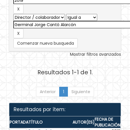
Comenzar nueva busqueda
Mostrar filtros avanzados
Resultados 1-1 de 1.
Anterior
1
Siguiente
Resultados por ítem:
FECHA DE
PORTADA
TÍTULO
AUTOR(ES)
PUBLICACIÓN