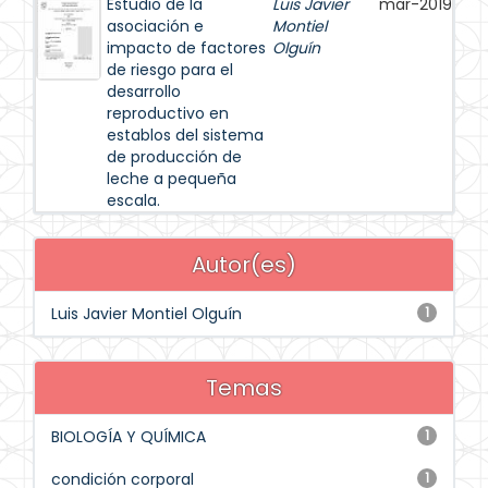
Estudio de la
Luis Javier
mar-2019
asociación e
Montiel
impacto de factores
Olguín
de riesgo para el
desarrollo
reproductivo en
establos del sistema
de producción de
leche a pequeña
escala.
Autor(es)
Luis Javier Montiel Olguín
1
Temas
BIOLOGÍA Y QUÍMICA
1
condición corporal
1