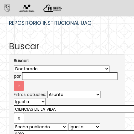
Skip
REPOSITORIO INSTITUCIONAL UAQ
navigation
Buscar
Buscar:
por
Filtros actuales: