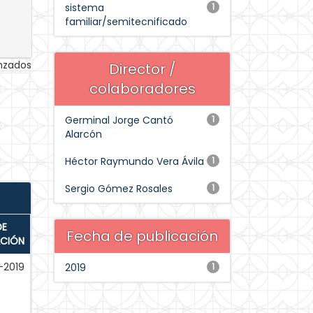
sistema
1
familiar/semitecnificado
anzados
Director /
colaboradores
Germinal Jorge Cantó
1
Alarcón
Héctor Raymundo Vera Ávila
1
Sergio Gómez Rosales
1
DE
Fecha de publicación
ACIÓN
-2019
2019
1