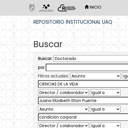
INICIO
Skip
REPOSITORIO INSTITUCIONAL UAQ
navigation
Buscar
Buscar:
por
Filtros actuales: