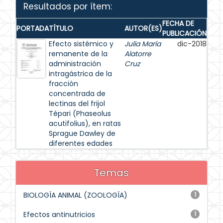
Resultados por ítem:
FECHA DE
PORTADA
TÍTULO
AUTOR(ES)
PUBLICACIÓN
Efecto sistémico y
Julia María
dic-2018
remanente de la
Alatorre
administración
Cruz
intragástrica de la
fracción
concentrada de
lectinas del frijol
Tépari (Phaseolus
acutifolius), en ratas
Sprague Dawley de
diferentes edades
Temas
BIOLOGÍA ANIMAL (ZOOLOGÍA)
1
Efectos antinutricios
1