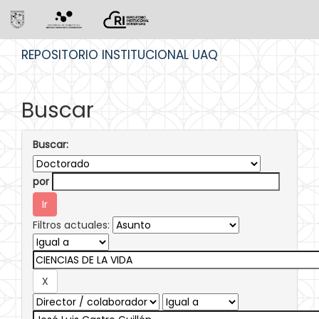
Skip
REPOSITORIO INSTITUCIONAL UAQ
navigation
Buscar
Buscar:
por
Filtros actuales: