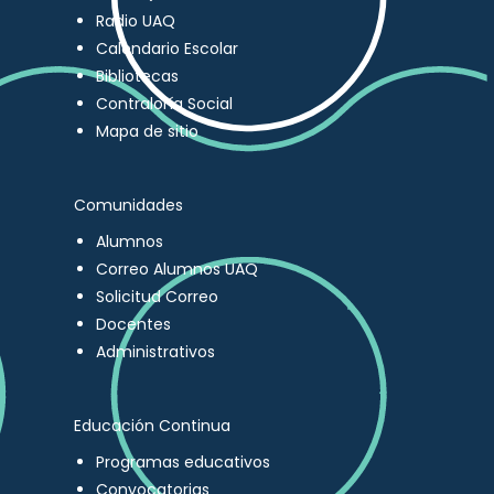
Radio UAQ
Calendario Escolar
Bibliotecas
Contraloría Social
Mapa de sitio
Comunidades
Alumnos
Correo Alumnos UAQ
Solicitud Correo
Docentes
Administrativos
Educación Continua
Programas educativos
Convocatorias