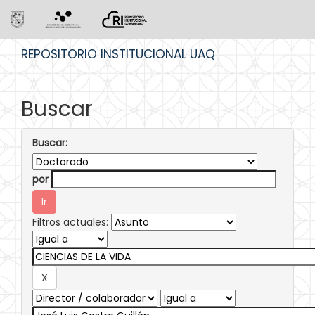
Skip
REPOSITORIO INSTITUCIONAL UAQ
navigation
Buscar
Buscar:
por
Filtros actuales: