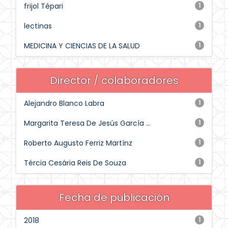
frijol Tépari
1
lectinas
1
MEDICINA Y CIENCIAS DE LA SALUD
1
Director / colaboradores
Alejandro Blanco Labra
1
Margarita Teresa De Jesús García ...
1
Roberto Augusto Ferriz Martínz
1
Tércia Cesária Reis De Souza
1
Fecha de publicación
2018
1