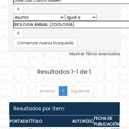
Comenzar nueva busqueda
Mostrar filtros avanzados
Resultados 1-1 de 1.
Anterior
1
Siguiente
Resultados por ítem:
FECHA DE
PORTADA
TÍTULO
AUTOR(ES)
PUBLICACIÓN