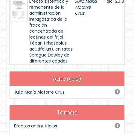
Efecto sistémico y
Julia María
dic-2018
remanente de la
Alatorre
administración
Cruz
intragástrica de la
fracción
concentrada de
lectinas del frijol
Tépari (Phaseolus
acutifolius), en ratas
Sprague Dawley de
diferentes edades
Autor(es)
Julia María Alatorre Cruz
1
Temas
Efectos antinutricios
1