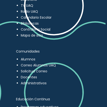
TV UAQ
Radio UAQ
Calendario Escolar
Bibliotecas
Contraloría Social
Mapa de sitio
Comunidades
Alumnos
Correo Alumnos UAQ
Solicitud Correo
Docentes
Administrativos
Educación Continua