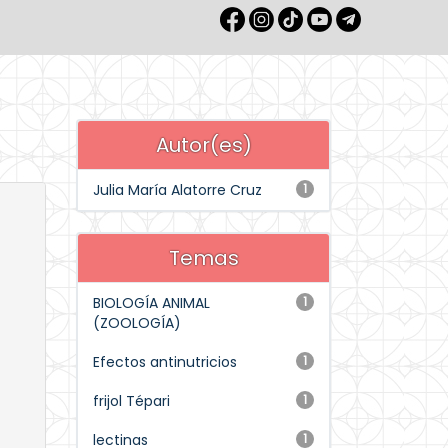
Autor(es)
Julia María Alatorre Cruz
1
Temas
BIOLOGÍA ANIMAL
1
(ZOOLOGÍA)
Efectos antinutricios
1
frijol Tépari
1
lectinas
1