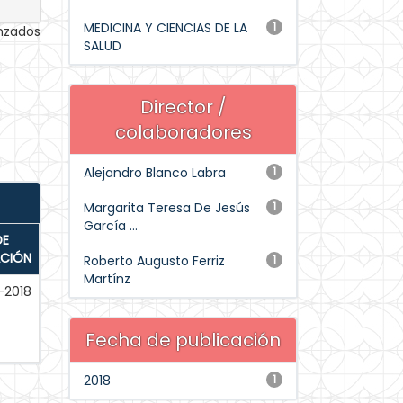
MEDICINA Y CIENCIAS DE LA
1
anzados
SALUD
Director /
colaboradores
Alejandro Blanco Labra
1
Margarita Teresa De Jesús
1
García ...
DE
ACIÓN
Roberto Augusto Ferriz
1
Martínz
-2018
Fecha de publicación
2018
1