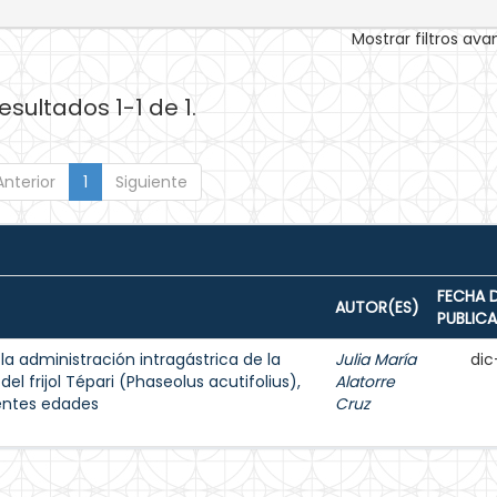
Mostrar filtros av
esultados 1-1 de 1.
Anterior
1
Siguiente
FECHA 
AUTOR(ES)
PUBLIC
a administración intragástrica de la
Julia María
dic
l frijol Tépari (Phaseolus acutifolius),
Alatorre
entes edades
Cruz