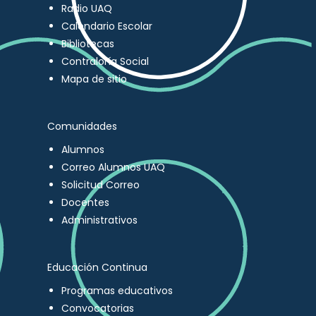
Radio UAQ
Calendario Escolar
Bibliotecas
Contraloría Social
Mapa de sitio
Comunidades
Alumnos
Correo Alumnos UAQ
Solicitud Correo
Docentes
Administrativos
Educación Continua
Programas educativos
Convocatorias