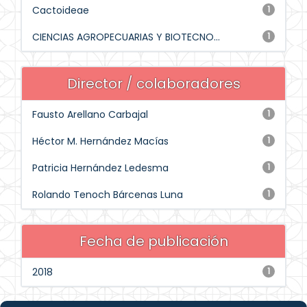
Cactoideae
1
CIENCIAS AGROPECUARIAS Y BIOTECNO...
1
Director / colaboradores
Fausto Arellano Carbajal
1
Héctor M. Hernández Macías
1
Patricia Hernández Ledesma
1
Rolando Tenoch Bárcenas Luna
1
Fecha de publicación
2018
1