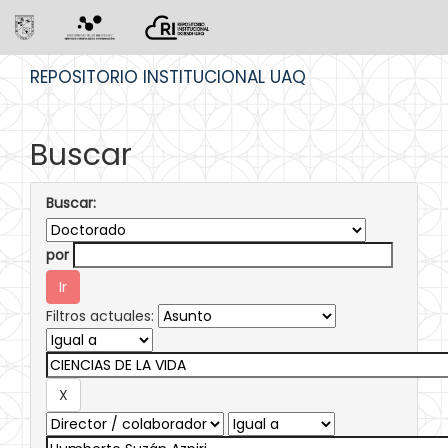
Skip
REPOSITORIO INSTITUCIONAL UAQ
navigation
Buscar
Buscar:
por
Filtros actuales: