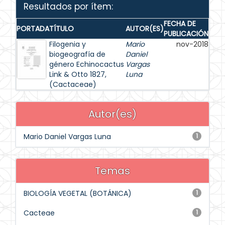
Resultados por ítem:
FECHA DE
PORTADA
TÍTULO
AUTOR(ES)
PUBLICACIÓN
Filogenia y
Mario
nov-2018
biogeografía de
Daniel
género Echinocactus
Vargas
Link & Otto 1827,
Luna
(Cactaceae)
Autor(es)
Mario Daniel Vargas Luna
1
Temas
BIOLOGÍA VEGETAL (BOTÁNICA)
1
Cacteae
1