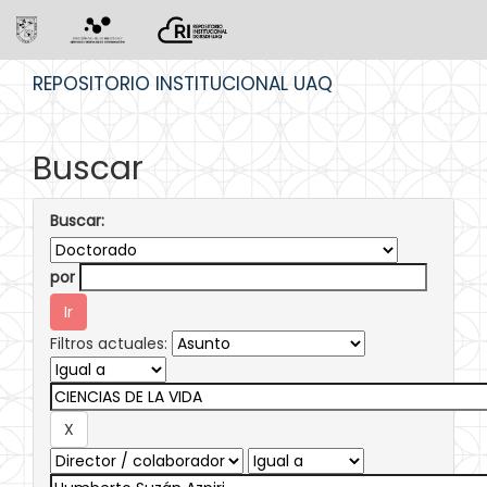
Skip
REPOSITORIO INSTITUCIONAL UAQ
navigation
Buscar
Buscar:
por
Filtros actuales: