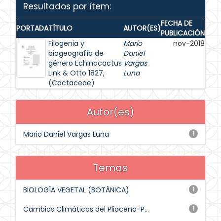
Resultados por ítem:
FECHA DE
PORTADA
TÍTULO
AUTOR(ES)
PUBLICACIÓN
Filogenia y
Mario
nov-2018
biogeografía de
Daniel
género Echinocactus
Vargas
Link & Otto 1827,
Luna
(Cactaceae)
Autor(es)
Mario Daniel Vargas Luna
1
Temas
BIOLOGÍA VEGETAL (BOTÁNICA)
1
Cambios Climáticos del Plioceno-P...
1