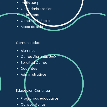
Radio UAQ
Calendario Escolar
Bibliotecas
Contraloría Social
Mapa de sitio
Comunidades
Alumnos
Correo Alumnos UAQ
Solicitud Correo
Docentes
Administrativos
Educación Continua
Programas educativos
Convocatorias