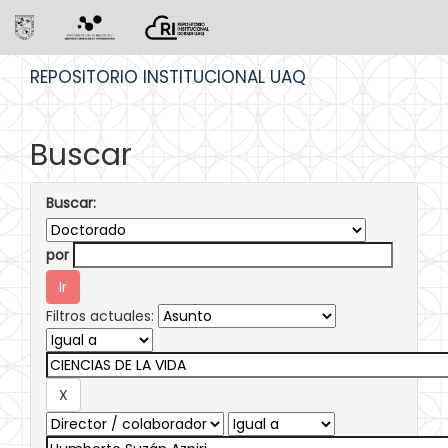
Skip
REPOSITORIO INSTITUCIONAL UAQ
navigation
Buscar
Buscar:
por
Filtros actuales: