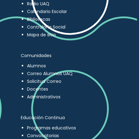
Radio UAQ
Calendario Escolar
Bibliotecas
Contraloría Social
Mapa de sitio
Comunidades
Alumnos
Correo Alumnos UAQ
Solicitud Correo
Docentes
Administrativos
Educación Continua
Programas educativos
Convocatorias