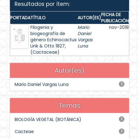
Resultados por ítem:
FECHA DE
PORTADA
TÍTULO
AUTOR(ES)
PUBLICACIÓN
Filogenia y
Mario
nov-2018
biogeografía de
Daniel
género Echinocactus
Vargas
Link & Otto 1827,
Luna
(Cactaceae)
Autor(es)
Mario Daniel Vargas Luna
1
Temas
BIOLOGÍA VEGETAL (BOTÁNICA)
1
Cacteae
1