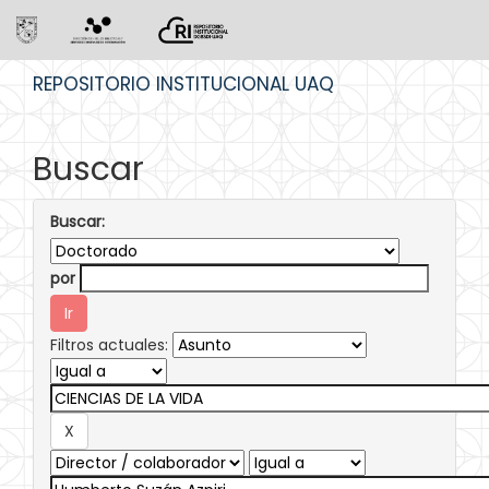
Skip
REPOSITORIO INSTITUCIONAL UAQ
navigation
Buscar
Buscar:
por
Filtros actuales: