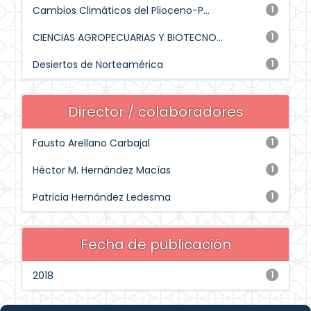
Cambios Climáticos del Plioceno-P...
1
CIENCIAS AGROPECUARIAS Y BIOTECNO...
1
Desiertos de Norteamérica
1
Director / colaboradores
Fausto Arellano Carbajal
1
Héctor M. Hernández Macías
1
Patricia Hernández Ledesma
1
Fecha de publicación
2018
1