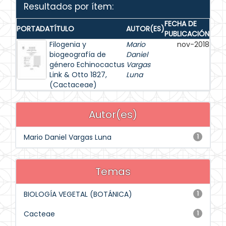
Resultados por ítem:
FECHA DE
PORTADA
TÍTULO
AUTOR(ES)
PUBLICACIÓN
Filogenia y
Mario
nov-2018
biogeografía de
Daniel
género Echinocactus
Vargas
Link & Otto 1827,
Luna
(Cactaceae)
Autor(es)
Mario Daniel Vargas Luna
1
Temas
BIOLOGÍA VEGETAL (BOTÁNICA)
1
Cacteae
1