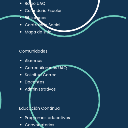
Radio UAQ
Calendario Escolar
Bibliotecas
Contraloría Social
Mapa de sitio
Comunidades
Alumnos
Correo Alumnos UAQ
Solicitud Correo
Docentes
Administrativos
Educación Continua
Programas educativos
Convocatorias