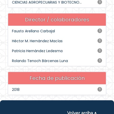
CIENCIAS AGROPECUARIAS Y BIOTECNO...
1
Director / colaboradores
Fausto Arellano Carbajal
1
Héctor M. Hernández Macías
1
Patricia Hernández Ledesma
1
Rolando Tenoch Bárcenas Luna
1
Fecha de publicación
2018
1
Volver arriba ∧