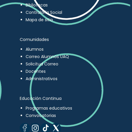
Bibliotecas
Contraloría Social
Mapa de sitio
Comunidades
Alumnos
Correo Alumnos UAQ
Solicitud Correo
Docentes
Administrativos
Educación Continua
Programas educativos
Convocatorias