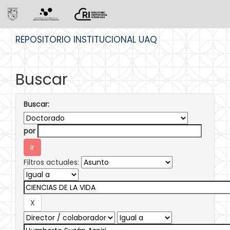
Skip
REPOSITORIO INSTITUCIONAL UAQ
navigation
Buscar
Buscar:
por
Filtros actuales: