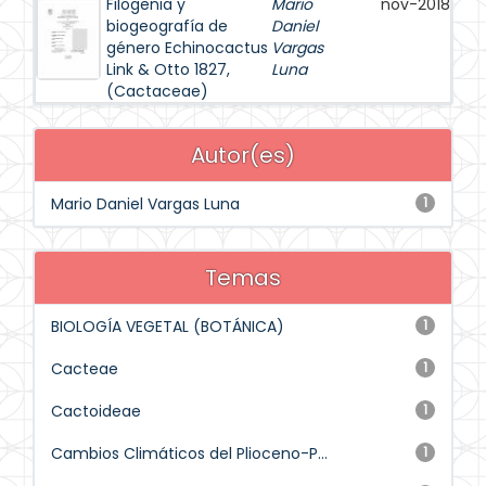
Filogenia y
Mario
nov-2018
biogeografía de
Daniel
género Echinocactus
Vargas
Link & Otto 1827,
Luna
(Cactaceae)
Autor(es)
Mario Daniel Vargas Luna
1
Temas
BIOLOGÍA VEGETAL (BOTÁNICA)
1
Cacteae
1
Cactoideae
1
Cambios Climáticos del Plioceno-P...
1