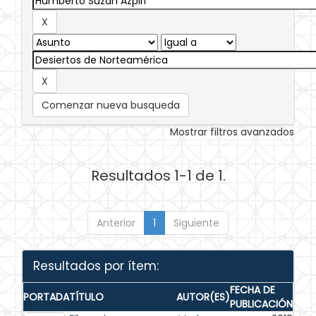
Comenzar nueva busqueda
Mostrar filtros avanzados
Resultados 1-1 de 1.
Anterior
1
Siguiente
Resultados por ítem:
FECHA DE
PORTADA
TÍTULO
AUTOR(ES)
PUBLICACIÓN