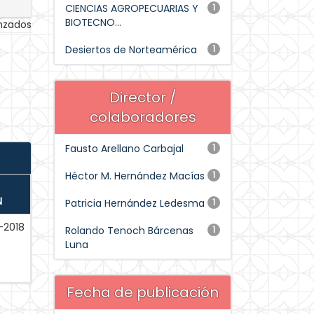
CIENCIAS AGROPECUARIAS Y
1
BIOTECNO...
anzados
Desiertos de Norteamérica
1
Director /
colaboradores
Fausto Arellano Carbajal
1
Héctor M. Hernández Macías
1
N
Patricia Hernández Ledesma
1
-2018
Rolando Tenoch Bárcenas
1
Luna
Fecha de publicación