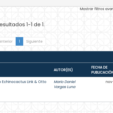
Mostrar filtros av
esultados 1-1 de 1.
Anterior
1
Siguiente
FECHA DE
AUTOR(ES)
PUBLICACIÓ
o Echinocactus Link & Otto
Mario Daniel
nov
Vargas Luna