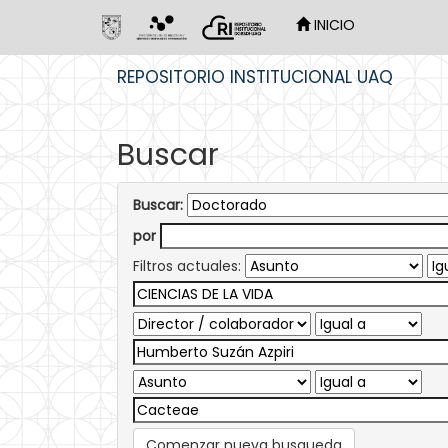
INICIO
Skip
REPOSITORIO INSTITUCIONAL UAQ
navigation
Buscar
Buscar:
por
Filtros actuales:
Comenzar nueva busqueda