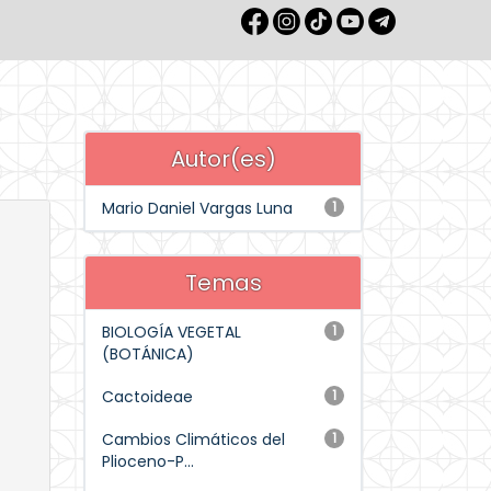
Autor(es)
Mario Daniel Vargas Luna
1
Temas
BIOLOGÍA VEGETAL
1
(BOTÁNICA)
Cactoideae
1
Cambios Climáticos del
1
Plioceno-P...