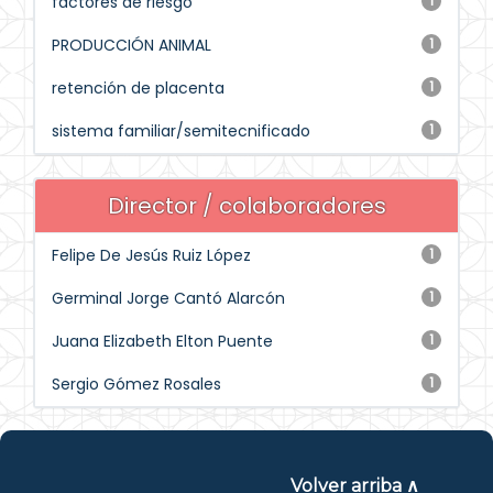
factores de riesgo
1
PRODUCCIÓN ANIMAL
1
retención de placenta
1
sistema familiar/semitecnificado
1
Director / colaboradores
Felipe De Jesús Ruiz López
1
Germinal Jorge Cantó Alarcón
1
Juana Elizabeth Elton Puente
1
Sergio Gómez Rosales
1
Volver arriba ∧