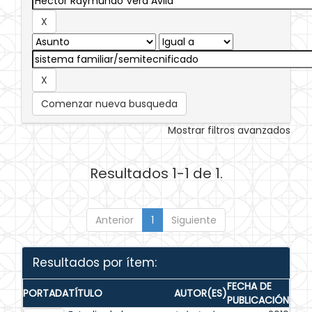
Comenzar nueva busqueda
Mostrar filtros avanzados
Resultados 1-1 de 1.
Anterior
1
Siguiente
Resultados por ítem:
FECHA DE
PORTADA
TÍTULO
AUTOR(ES)
PUBLICACIÓN