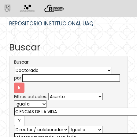
Skip
REPOSITORIO INSTITUCIONAL UAQ
navigation
Buscar
Buscar:
por
Filtros actuales: