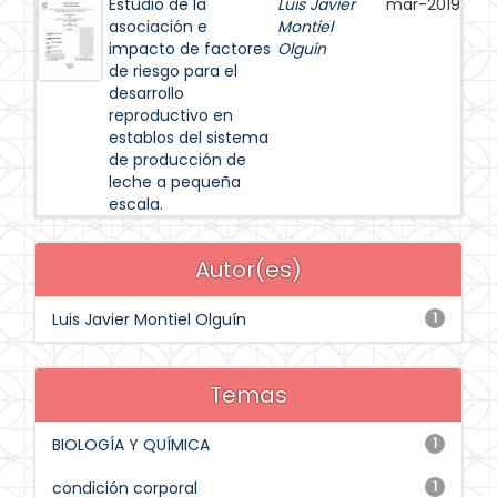
Estudio de la
Luis Javier
mar-2019
asociación e
Montiel
impacto de factores
Olguín
de riesgo para el
desarrollo
reproductivo en
establos del sistema
de producción de
leche a pequeña
escala.
Autor(es)
Luis Javier Montiel Olguín
1
Temas
BIOLOGÍA Y QUÍMICA
1
condición corporal
1