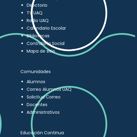
Directorio
TV UAQ
Radio UAQ
Calendario Escolar
Bibliotecas
Contraloría Social
Mapa de sitio
Comunidades
Alumnos
Correo Alumnos UAQ
Solicitud Correo
Docentes
Administrativos
Educación Continua