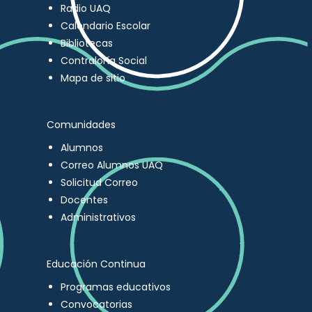
Radio UAQ
Calendario Escolar
Bibliotecas
Contraloría Social
Mapa de sitio
Comunidades
Alumnos
Correo Alumnos UAQ
Solicitud Correo
Docentes
Administrativos
Educación Continua
Programas educativos
Convocatorias