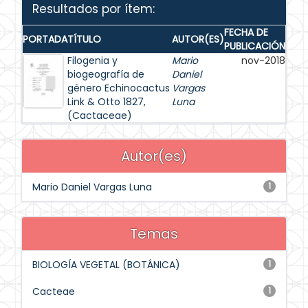
Resultados por ítem:
FECHA DE
PORTADA
TÍTULO
AUTOR(ES)
PUBLICACIÓN
Filogenia y
Mario
nov-2018
biogeografía de
Daniel
género Echinocactus
Vargas
Link & Otto 1827,
Luna
(Cactaceae)
Autor(es)
Mario Daniel Vargas Luna
1
Temas
BIOLOGÍA VEGETAL (BOTÁNICA)
1
Cacteae
1