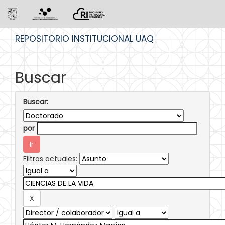
Skip
REPOSITORIO INSTITUCIONAL UAQ
navigation
Buscar
Buscar:
por
Filtros actuales: