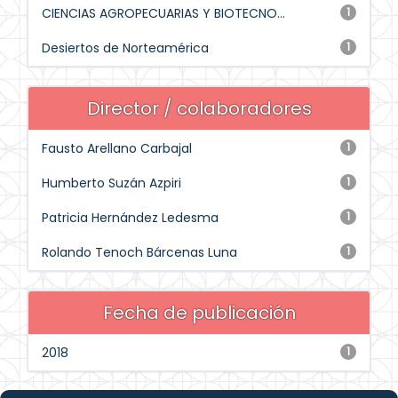
CIENCIAS AGROPECUARIAS Y BIOTECNO...
1
Desiertos de Norteamérica
1
Director / colaboradores
Fausto Arellano Carbajal
1
Humberto Suzán Azpiri
1
Patricia Hernández Ledesma
1
Rolando Tenoch Bárcenas Luna
1
Fecha de publicación
2018
1