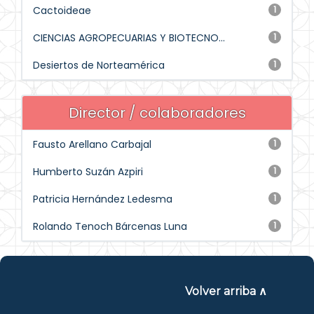
Cactoideae
1
CIENCIAS AGROPECUARIAS Y BIOTECNO...
1
Desiertos de Norteamérica
1
Director / colaboradores
Fausto Arellano Carbajal
1
Humberto Suzán Azpiri
1
Patricia Hernández Ledesma
1
Rolando Tenoch Bárcenas Luna
1
Volver arriba ∧