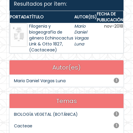
Resultados por ítem:
FECHA DE
PORTADA
TÍTULO
AUTOR(ES)
PUBLICACIÓN
Filogenia y
Mario
nov-2018
biogeografía de
Daniel
género Echinocactus
Vargas
Link & Otto 1827,
Luna
(Cactaceae)
Autor(es)
Mario Daniel Vargas Luna
1
Temas
BIOLOGÍA VEGETAL (BOTÁNICA)
1
Cacteae
1