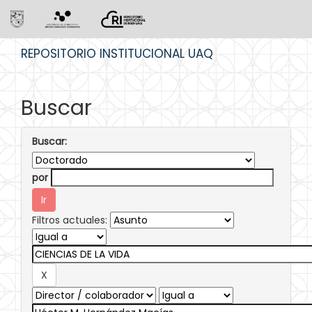
Skip
REPOSITORIO INSTITUCIONAL UAQ
navigation
Buscar
Buscar:
por
Filtros actuales: