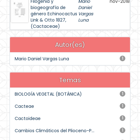
Filogenia y
Mario
nov-2018
biogeografía de
Daniel
género Echinocactus
Vargas
Link & Otto 1827,
Luna
(Cactaceae)
Autor(es)
Mario Daniel Vargas Luna
1
Temas
BIOLOGÍA VEGETAL (BOTÁNICA)
1
Cacteae
1
Cactoideae
1
Cambios Climáticos del Plioceno-P...
1