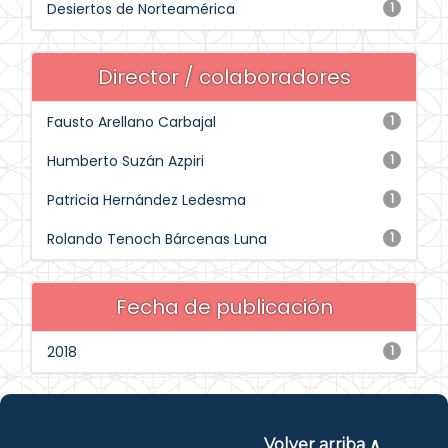
Desiertos de Norteamérica
1
Director / colaboradores
Fausto Arellano Carbajal
1
Humberto Suzán Azpiri
1
Patricia Hernández Ledesma
1
Rolando Tenoch Bárcenas Luna
1
Fecha de publicación
2018
1
Volver arriba ∧