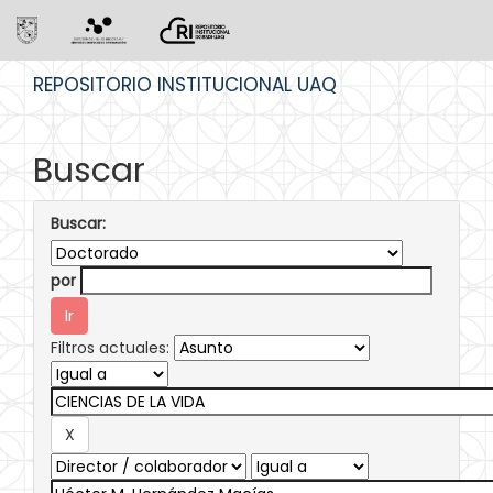
Skip
REPOSITORIO INSTITUCIONAL UAQ
navigation
Buscar
Buscar:
por
Filtros actuales: