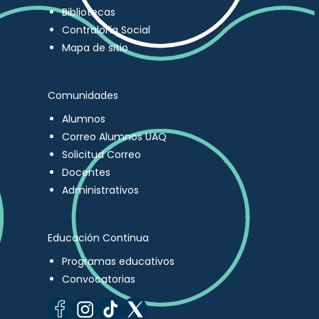
Bibliotecas
Contraloría Social
Mapa de sitio
Comunidades
Alumnos
Correo Alumnos UAQ
Solicitud Correo
Docentes
Administrativos
Educación Continua
Programas educativos
Convocatorias