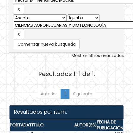
Comenzar nueva busqueda
Mostrar filtros avanzados
Resultados 1-1 de 1.
Anterior
1
Siguiente
Resultados por ítem:
FECHA DE
PORTADA
TÍTULO
AUTOR(ES)
PUBLICACIÓN