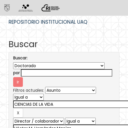
Skip
REPOSITORIO INSTITUCIONAL UAQ
navigation
Buscar
Buscar:
por
Filtros actuales: