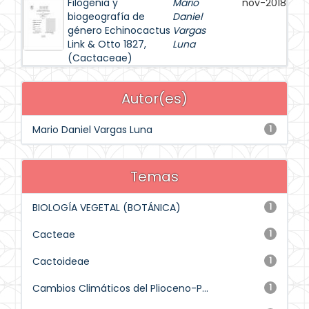
Filogenia y
Mario
nov-2018
biogeografía de
Daniel
género Echinocactus
Vargas
Link & Otto 1827,
Luna
(Cactaceae)
Autor(es)
Mario Daniel Vargas Luna
1
Temas
BIOLOGÍA VEGETAL (BOTÁNICA)
1
Cacteae
1
Cactoideae
1
Cambios Climáticos del Plioceno-P...
1