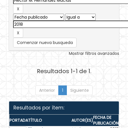
Comenzar nueva busqueda
Mostrar filtros avanzados
Resultados 1-1 de 1.
Anterior
1
Siguiente
Resultados por ítem:
FECHA DE
PORTADA
TÍTULO
AUTOR(ES)
PUBLICACIÓN