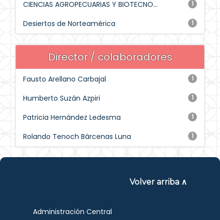
CIENCIAS AGROPECUARIAS Y BIOTECNO...
1
Desiertos de Norteamérica
1
Director / colaboradores
Fausto Arellano Carbajal
1
Humberto Suzán Azpiri
1
Patricia Hernández Ledesma
1
Rolando Tenoch Bárcenas Luna
1
Volver arriba ∧
Administración Central