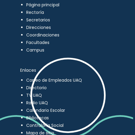
Página principal
Rectoría
Secretarios
Direcciones
Coordinaciones
Facultades
Campus
Enlaces
Correo de Empleados UAQ
Directorio
TV UAQ
Radio UAQ
Calendario Escolar
Bibliotecas
Contraloría Social
Mapa de sitio