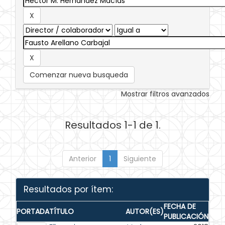
Comenzar nueva busqueda
Mostrar filtros avanzados
Resultados 1-1 de 1.
Anterior
1
Siguiente
Resultados por ítem:
FECHA DE
PORTADA
TÍTULO
AUTOR(ES)
PUBLICACIÓN