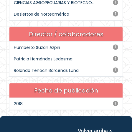
CIENCIAS AGROPECUARIAS Y BIOTECNO...
1
Desiertos de Norteamérica
1
Director / colaboradores
Humberto Suzán Azpiri
1
Patricia Hernández Ledesma
1
Rolando Tenoch Bárcenas Luna
1
Fecha de publicación
2018
1
Volver arriba ∧