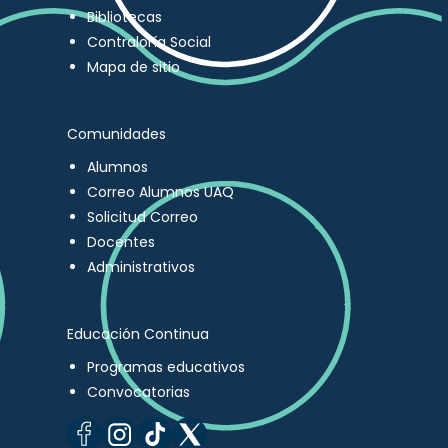
Bibliotecas
Contraloría Social
Mapa de sitio
Comunidades
Alumnos
Correo Alumnos UAQ
Solicitud Correo
Docentes
Administrativos
Educación Continua
Programas educativos
Convocatorias