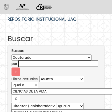
Skip
REPOSITORIO INSTITUCIONAL UAQ
navigation
Buscar
Buscar:
por
Filtros actuales: