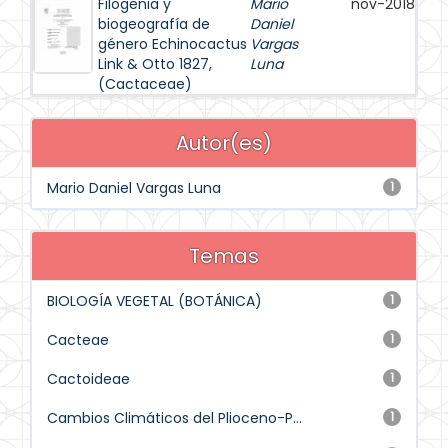
Filogenia y
Mario
nov-2018
biogeografía de
Daniel
género Echinocactus
Vargas
Link & Otto 1827,
Luna
(Cactaceae)
Autor(es)
Mario Daniel Vargas Luna
1
Temas
BIOLOGÍA VEGETAL (BOTÁNICA)
1
Cacteae
1
Cactoideae
1
Cambios Climáticos del Plioceno-P...
1