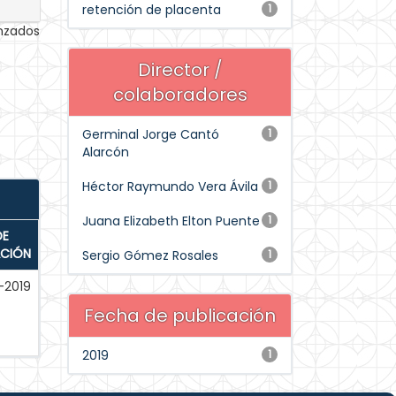
retención de placenta
1
anzados
Director /
colaboradores
Germinal Jorge Cantó
1
Alarcón
Héctor Raymundo Vera Ávila
1
Juana Elizabeth Elton Puente
1
DE
ACIÓN
Sergio Gómez Rosales
1
-2019
Fecha de publicación
2019
1