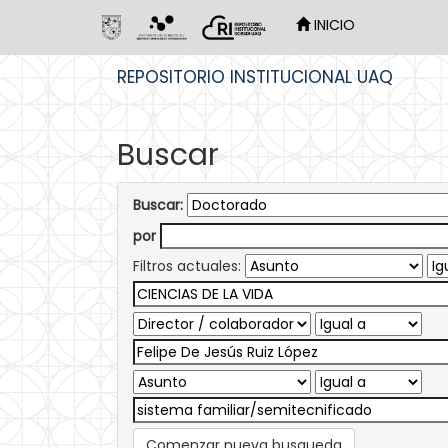
INICIO
Skip
REPOSITORIO INSTITUCIONAL UAQ
navigation
Buscar
Buscar:
por
Filtros actuales:
Comenzar nueva busqueda