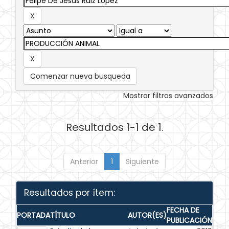
Comenzar nueva busqueda
Mostrar filtros avanzados
Resultados 1-1 de 1.
Anterior
1
Siguiente
Resultados por ítem:
FECHA DE
PORTADA
TÍTULO
AUTOR(ES)
PUBLICACIÓN