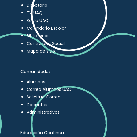
Directorio
TV UAQ
Radio UAQ
Calendario Escolar
Bibliotecas
Contraloría Social
Mapa de sitio
Comunidades
Alumnos
Correo Alumnos UAQ
Solicitud Correo
Docentes
Administrativos
Educación Continua