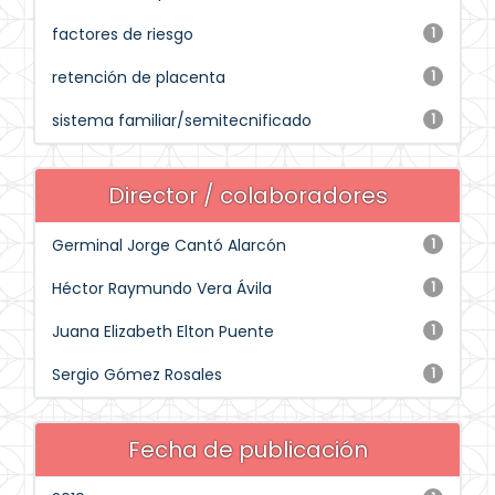
factores de riesgo
1
retención de placenta
1
sistema familiar/semitecnificado
1
Director / colaboradores
Germinal Jorge Cantó Alarcón
1
Héctor Raymundo Vera Ávila
1
Juana Elizabeth Elton Puente
1
Sergio Gómez Rosales
1
Fecha de publicación