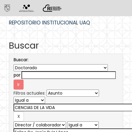
Skip
REPOSITORIO INSTITUCIONAL UAQ
navigation
Buscar
Buscar:
por
Filtros actuales: