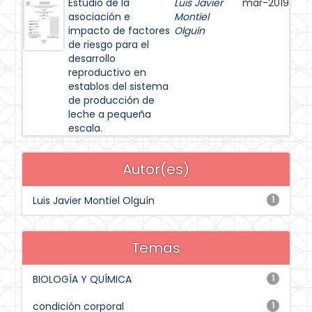
Estudio de la
Luis Javier
mar-2019
asociación e
Montiel
impacto de factores
Olguín
de riesgo para el
desarrollo
reproductivo en
establos del sistema
de producción de
leche a pequeña
escala.
Autor(es)
Luis Javier Montiel Olguín
1
Temas
BIOLOGÍA Y QUÍMICA
1
condición corporal
1