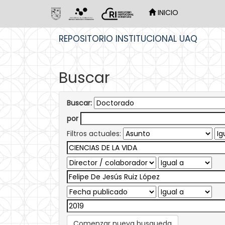
INICIO
Skip
REPOSITORIO INSTITUCIONAL UAQ
navigation
Buscar
Buscar:
por
Filtros actuales:
Comenzar nueva busqueda