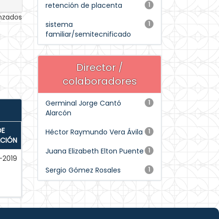
retención de placenta
1
anzados
sistema
1
familiar/semitecnificado
Director /
colaboradores
Germinal Jorge Cantó
1
Alarcón
DE
Héctor Raymundo Vera Ávila
1
ACIÓN
Juana Elizabeth Elton Puente
1
-2019
Sergio Gómez Rosales
1