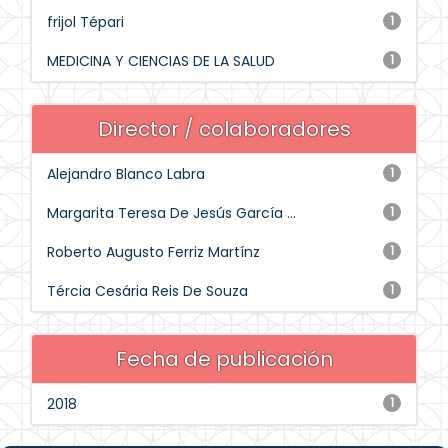
frijol Tépari
1
MEDICINA Y CIENCIAS DE LA SALUD
1
Director / colaboradores
Alejandro Blanco Labra
1
Margarita Teresa De Jesús García ...
1
Roberto Augusto Ferriz Martínz
1
Tércia Cesária Reis De Souza
1
Fecha de publicación
2018
1