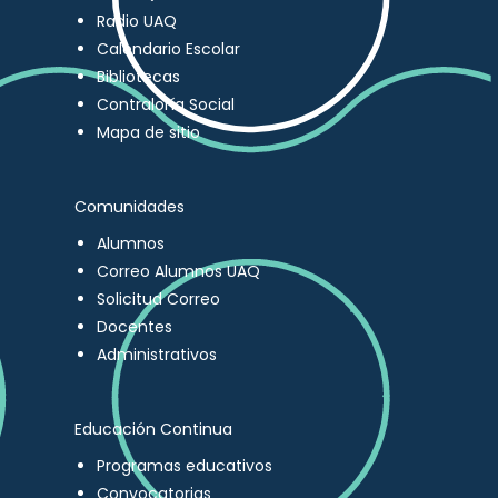
Radio UAQ
Calendario Escolar
Bibliotecas
Contraloría Social
Mapa de sitio
Comunidades
Alumnos
Correo Alumnos UAQ
Solicitud Correo
Docentes
Administrativos
Educación Continua
Programas educativos
Convocatorias