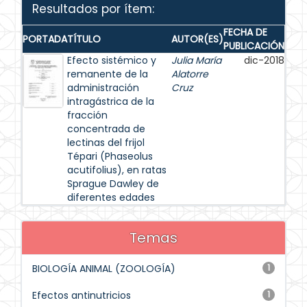
Resultados por ítem:
FECHA DE
PORTADA
TÍTULO
AUTOR(ES)
PUBLICACIÓN
Efecto sistémico y
Julia María
dic-2018
remanente de la
Alatorre
administración
Cruz
intragástrica de la
fracción
concentrada de
lectinas del frijol
Tépari (Phaseolus
acutifolius), en ratas
Sprague Dawley de
diferentes edades
Temas
BIOLOGÍA ANIMAL (ZOOLOGÍA)
1
Efectos antinutricios
1