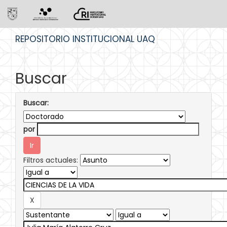
Skip
REPOSITORIO INSTITUCIONAL UAQ
navigation
Buscar
Buscar:
por
Filtros actuales: