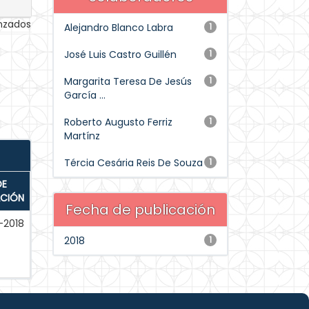
anzados
Alejandro Blanco Labra
1
José Luis Castro Guillén
1
Margarita Teresa De Jesús
1
García ...
Roberto Augusto Ferriz
1
Martínz
Tércia Cesária Reis De Souza
1
DE
ACIÓN
Fecha de publicación
-2018
2018
1