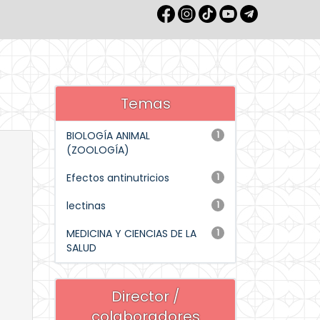
Temas
BIOLOGÍA ANIMAL
1
(ZOOLOGÍA)
Efectos antinutricios
1
lectinas
1
MEDICINA Y CIENCIAS DE LA
1
SALUD
Director /
colaboradores