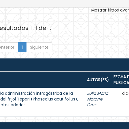
Mostrar filtros av
esultados 1-1 de 1.
Anterior
1
Siguiente
FECHA 
AUTOR(ES)
PUBLIC
a administración intragástrica de la
Julia María
dic
l frijol Tépari (Phaseolus acutifolius),
Alatorre
entes edades
Cruz