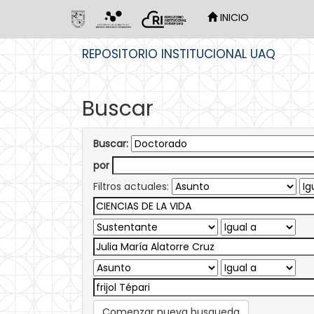
INICIO
Skip
REPOSITORIO INSTITUCIONAL UAQ
navigation
Buscar
Buscar:
por
Filtros actuales:
Comenzar nueva busqueda