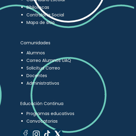
Bibliotecas
Contraloría Social
Mapa de sitio
Comunidades
Alumnos
Correo Alumnos UAQ
Solicitud Correo
Docentes
Administrativos
Educación Continua
Programas educativos
Convocatorias