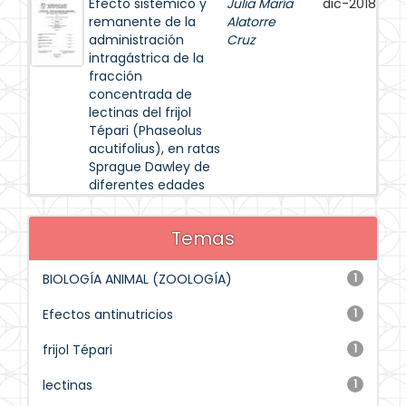
Efecto sistémico y
Julia María
dic-2018
remanente de la
Alatorre
administración
Cruz
intragástrica de la
fracción
concentrada de
lectinas del frijol
Tépari (Phaseolus
acutifolius), en ratas
Sprague Dawley de
diferentes edades
Temas
BIOLOGÍA ANIMAL (ZOOLOGÍA)
1
Efectos antinutricios
1
frijol Tépari
1
lectinas
1