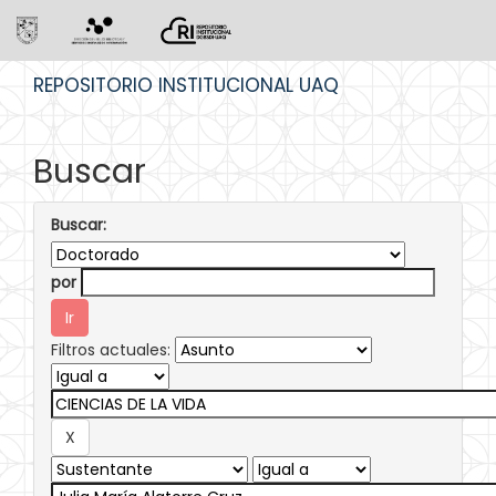
Skip
REPOSITORIO INSTITUCIONAL UAQ
navigation
Buscar
Buscar:
por
Filtros actuales: