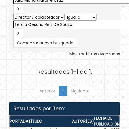
Comenzar nueva busqueda
Mostrar filtros avanzados
Resultados 1-1 de 1.
Anterior
1
Siguiente
Resultados por ítem:
FECHA DE
PORTADA
TÍTULO
AUTOR(ES)
PUBLICACIÓN