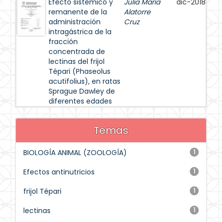
Efecto sistémico y
Julia María
dic-2018
remanente de la
Alatorre
administración
Cruz
intragástrica de la
fracción
concentrada de
lectinas del frijol
Tépari (Phaseolus
acutifolius), en ratas
Sprague Dawley de
diferentes edades
Temas
BIOLOGÍA ANIMAL (ZOOLOGÍA)
1
Efectos antinutricios
1
frijol Tépari
1
lectinas
1