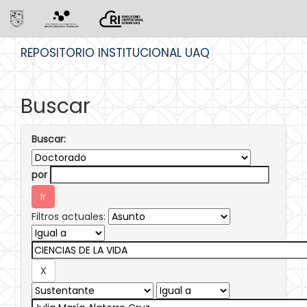
Skip
REPOSITORIO INSTITUCIONAL UAQ
navigation
Buscar
Buscar:
por
Filtros actuales: