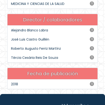
MEDICINA Y CIENCIAS DE LA SALUD
1
Director / colaboradores
Alejandro Blanco Labra
1
José Luis Castro Guillén
1
Roberto Augusto Ferriz Martínz
1
Tércia Cesária Reis De Souza
1
Fecha de publicación
2018
1