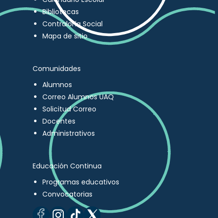
Bibliotecas
Contraloría Social
Mapa de sitio
Comunidades
Alumnos
Correo Alumnos UAQ
Solicitud Correo
Docentes
Administrativos
Educación Continua
Programas educativos
Convocatorias