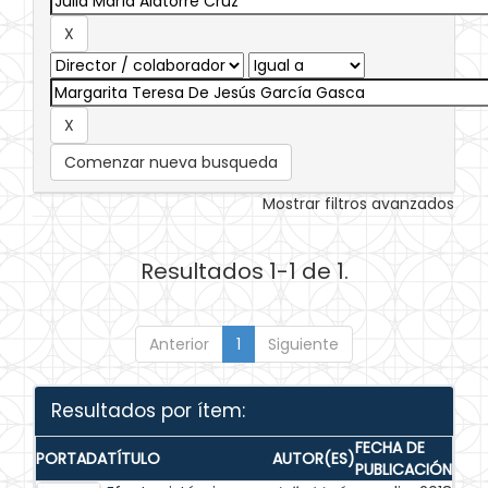
Comenzar nueva busqueda
Mostrar filtros avanzados
Resultados 1-1 de 1.
Anterior
1
Siguiente
Resultados por ítem:
FECHA DE
PORTADA
TÍTULO
AUTOR(ES)
PUBLICACIÓN