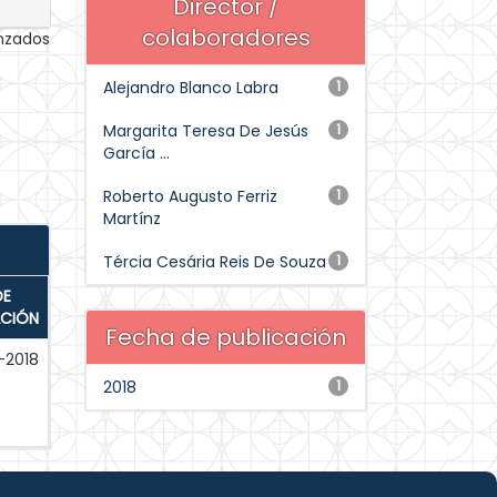
Director /
colaboradores
anzados
Alejandro Blanco Labra
1
Margarita Teresa De Jesús
1
García ...
Roberto Augusto Ferriz
1
Martínz
Tércia Cesária Reis De Souza
1
DE
ACIÓN
Fecha de publicación
-2018
2018
1