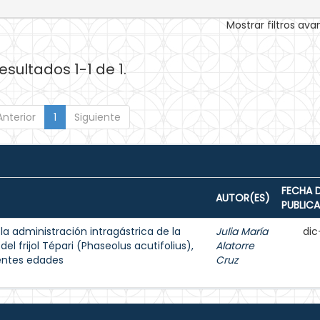
Mostrar filtros av
esultados 1-1 de 1.
Anterior
1
Siguiente
FECHA 
AUTOR(ES)
PUBLIC
a administración intragástrica de la
Julia María
dic
l frijol Tépari (Phaseolus acutifolius),
Alatorre
entes edades
Cruz