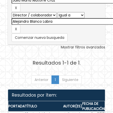
Comenzar nueva busqueda
Mostrar filtros avanzados
Resultados 1-1 de 1.
Anterior
1
Siguiente
Resultados por ítem:
FECHA DE
PORTADA
TÍTULO
AUTOR(ES)
PUBLICACIÓN