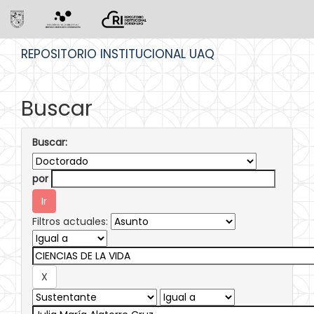
Skip
REPOSITORIO INSTITUCIONAL UAQ
navigation
Buscar
Buscar:
por
Filtros actuales: