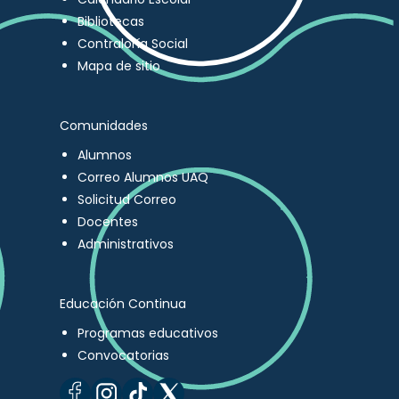
Bibliotecas
Contraloría Social
Mapa de sitio
Comunidades
Alumnos
Correo Alumnos UAQ
Solicitud Correo
Docentes
Administrativos
Educación Continua
Programas educativos
Convocatorias