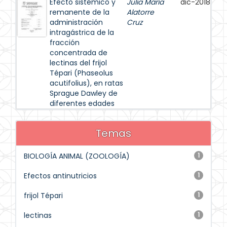
Efecto sistémico y
Julia María
dic-2018
remanente de la
Alatorre
administración
Cruz
intragástrica de la
fracción
concentrada de
lectinas del frijol
Tépari (Phaseolus
acutifolius), en ratas
Sprague Dawley de
diferentes edades
Temas
BIOLOGÍA ANIMAL (ZOOLOGÍA)
1
Efectos antinutricios
1
frijol Tépari
1
lectinas
1