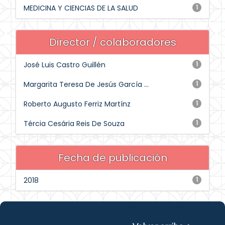
MEDICINA Y CIENCIAS DE LA SALUD
1
Director / colaboradores
José Luis Castro Guillén
1
Margarita Teresa De Jesús García ...
1
Roberto Augusto Ferriz Martínz
1
Tércia Cesária Reis De Souza
1
Fecha de publicación
2018
1