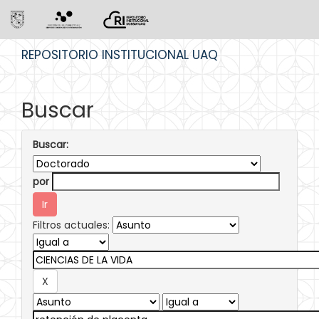
Skip
REPOSITORIO INSTITUCIONAL UAQ
navigation
Buscar
Buscar:
por
Filtros actuales: