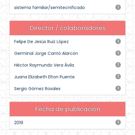
sistema familiar/semitecnificado
1
Director / colaboradores
Felipe De Jesús Ruiz López
1
Germinal Jorge Cantó Alarcón
1
Héctor Raymundo Vera Ávila
1
Juana Elizabeth Elton Puente
1
Sergio Gómez Rosales
1
Fecha de publicación
2019
1