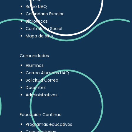
Radio UAQ
Calendario Escolar
Bibliotecas
Contraloría Social
Mapa de sitio
Comunidades
Alumnos
Correo Alumnos UAQ
Solicitud Correo
Docentes
Administrativos
Educación Continua
Programas educativos
Convocatorias