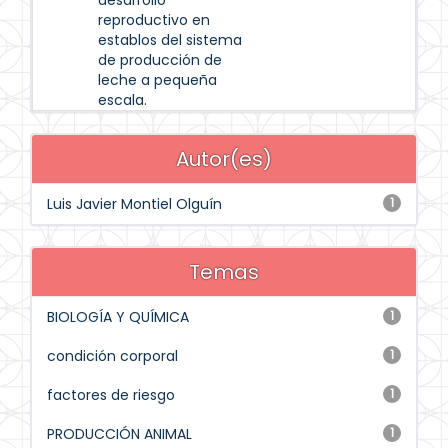
desarrollo
reproductivo en
establos del sistema
de producción de
leche a pequeña
escala.
Autor(es)
Luis Javier Montiel Olguín
1
Temas
BIOLOGÍA Y QUÍMICA
1
condición corporal
1
factores de riesgo
1
PRODUCCIÓN ANIMAL
1