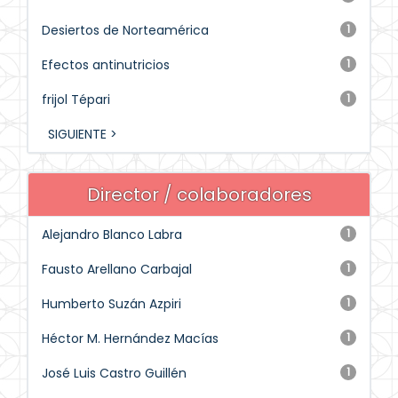
Desiertos de Norteamérica
1
Efectos antinutricios
1
frijol Tépari
1
SIGUIENTE >
Director / colaboradores
Alejandro Blanco Labra
1
Fausto Arellano Carbajal
1
Humberto Suzán Azpiri
1
Héctor M. Hernández Macías
1
José Luis Castro Guillén
1