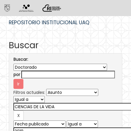
Skip
REPOSITORIO INSTITUCIONAL UAQ
navigation
Buscar
Buscar:
por
Filtros actuales: