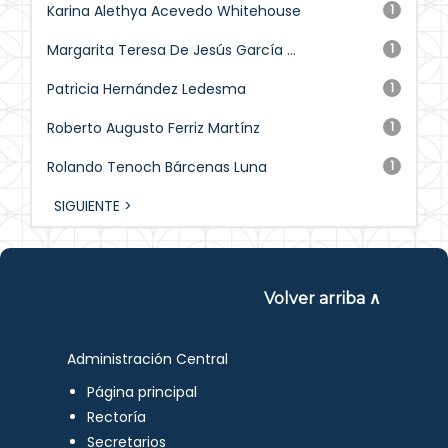
Karina Alethya Acevedo Whitehouse
1
Margarita Teresa De Jesús García ...
1
Patricia Hernández Ledesma
1
Roberto Augusto Ferriz Martínz
1
Rolando Tenoch Bárcenas Luna
1
SIGUIENTE >
Volver arriba ∧
Administración Central
Página principal
Rectoría
Secretarios