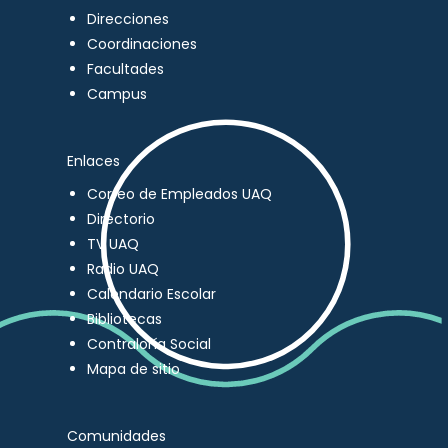
Direcciones
Coordinaciones
Facultades
Campus
Enlaces
Correo de Empleados UAQ
Directorio
TV UAQ
Radio UAQ
Calendario Escolar
Bibliotecas
Contraloría Social
Mapa de sitio
Comunidades