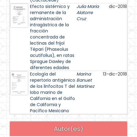
(Cactaceae)
Efecto sistémico y
Julia María
dic-2018
remanente de la
Alatorre
administración
Cruz
intragástrica de la
fracción
concentrada de
lectinas del frijol
Tépari (Phaseolus
acutifolius), en ratas
Sprague Dawley de
diferentes edades
Ecología del
Marina
13-dic-2018
repertorio antigénico
Banuet
de los linfocitos T del
Martinez
lobo marino de
California en el Golfo
de California y
Pacífico Mexicano
Autor(es)