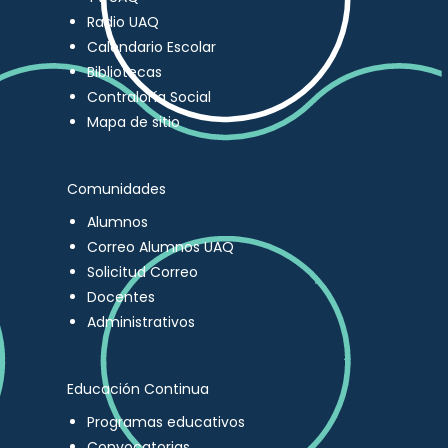
Radio UAQ
Calendario Escolar
Bibliotecas
Contraloría Social
Mapa de sitio
Comunidades
Alumnos
Correo Alumnos UAQ
Solicitud Correo
Docentes
Administrativos
Educación Continua
Programas educativos
Convocatorias