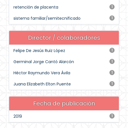
retención de placenta
1
sistema familiar/semitecnificado
1
Director / colaboradores
Felipe De Jesús Ruiz López
1
Germinal Jorge Cantó Alarcón
1
Héctor Raymundo Vera Ávila
1
Juana Elizabeth Elton Puente
1
Fecha de publicación
2019
1