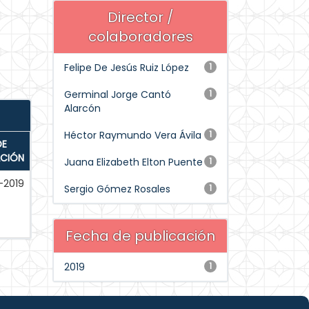
Director /
colaboradores
Felipe De Jesús Ruiz López
1
Germinal Jorge Cantó
1
Alarcón
Héctor Raymundo Vera Ávila
1
DE
ACIÓN
Juana Elizabeth Elton Puente
1
-2019
Sergio Gómez Rosales
1
Fecha de publicación
2019
1