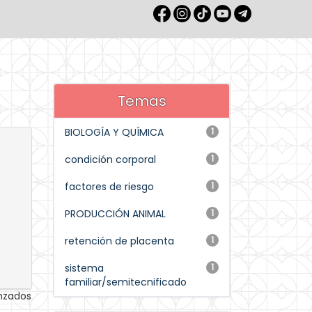
Temas
BIOLOGÍA Y QUÍMICA
1
condición corporal
1
factores de riesgo
1
PRODUCCIÓN ANIMAL
1
retención de placenta
1
sistema
1
familiar/semitecnificado
anzados