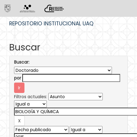
Skip
REPOSITORIO INSTITUCIONAL UAQ
navigation
Buscar
Buscar:
por
Filtros actuales: