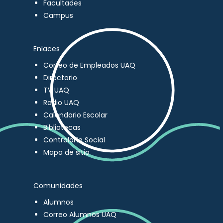
Facultades
Campus
Enlaces
Correo de Empleados UAQ
Directorio
TV UAQ
Radio UAQ
Calendario Escolar
Bibliotecas
Contraloría Social
Mapa de sitio
Comunidades
Alumnos
Correo Alumnos UAQ