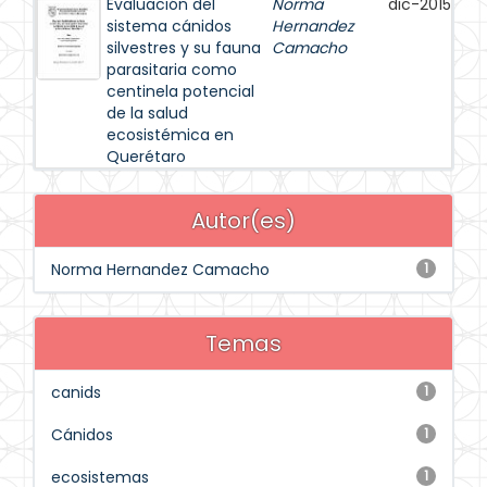
Evaluación del
Norma
dic-2015
sistema cánidos
Hernandez
silvestres y su fauna
Camacho
parasitaria como
centinela potencial
de la salud
ecosistémica en
Querétaro
Autor(es)
Norma Hernandez Camacho
1
Temas
canids
1
Cánidos
1
ecosistemas
1