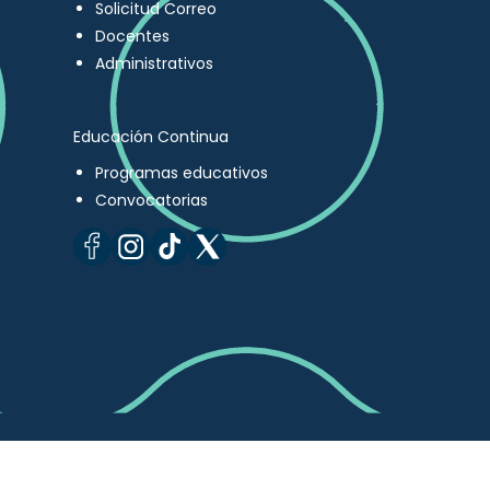
Solicitud Correo
Docentes
Administrativos
Educación Continua
Programas educativos
Convocatorias