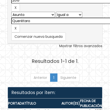
Comenzar nueva busqueda
Mostrar filtros avanzados
Resultados 1-1 de 1.
Anterior
1
Siguiente
Resultados por ítem:
FECHA DE
PORTADA
TÍTULO
AUTOR(ES)
PUBLICACIÓN