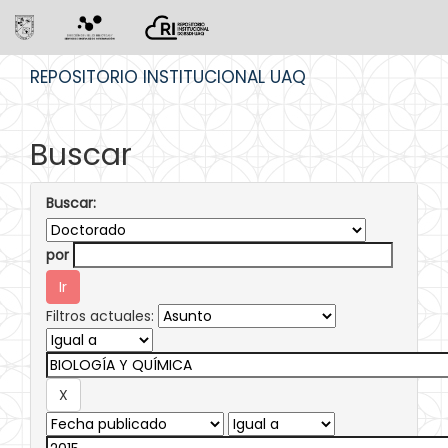
Skip
REPOSITORIO INSTITUCIONAL UAQ
navigation
Buscar
Buscar:
por
Filtros actuales: