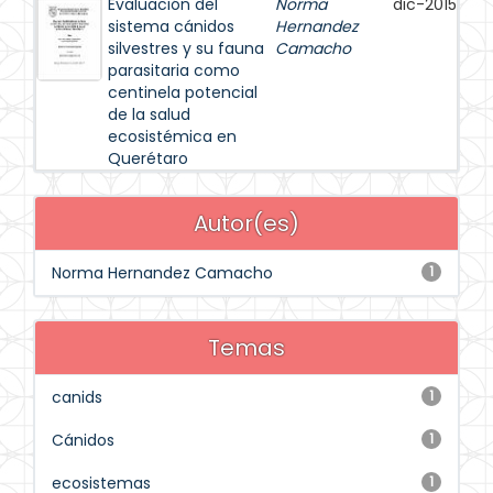
Evaluación del
Norma
dic-2015
sistema cánidos
Hernandez
silvestres y su fauna
Camacho
parasitaria como
centinela potencial
de la salud
ecosistémica en
Querétaro
Autor(es)
Norma Hernandez Camacho
1
Temas
canids
1
Cánidos
1
ecosistemas
1