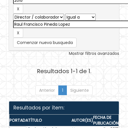
Comenzar nueva busqueda
Mostrar filtros avanzados
Resultados 1-1 de 1.
Anterior
1
Siguiente
Resultados por ítem:
FECHA DE
PORTADA
TÍTULO
AUTOR(ES)
PUBLICACIÓN