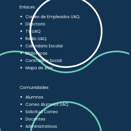
Enlaces
Correo de Empleados UAQ
Directorio
TV UAQ
Radio UAQ
Calendario Escolar
Bibliotecas
Contraloría Social
Mapa de sitio
Comunidades
Alumnos
Correo Alumnos UAQ
Solicitud Correo
Docentes
Administrativos