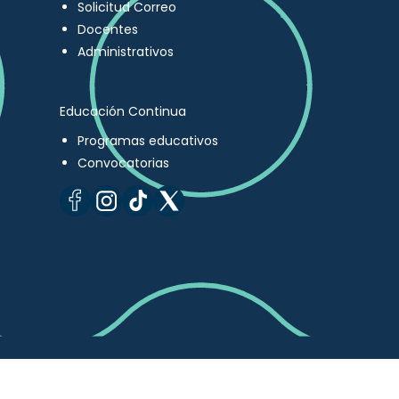
Solicitud Correo
Docentes
Administrativos
Educación Continua
Programas educativos
Convocatorias