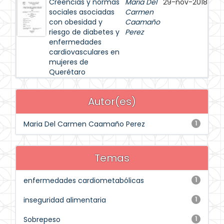
Creencias y normas
Maria Del
29-nov-2018
sociales asociadas
Carmen
con obesidad y
Caamaño
riesgo de diabetes y
Perez
enfermedades
cardiovasculares en
mujeres de
Querétaro
Autor(es)
Maria Del Carmen Caamaño Perez
1
Temas
enfermedades cardiometabólicas
1
inseguridad alimentaria
1
Sobrepeso
1