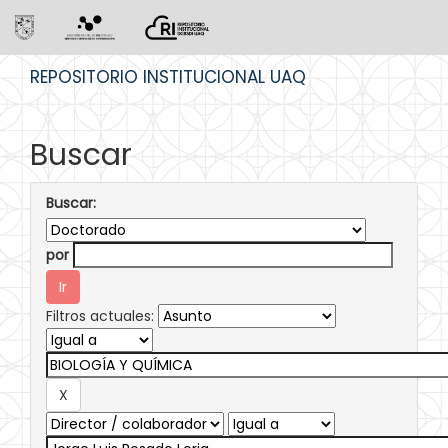
Skip
REPOSITORIO INSTITUCIONAL UAQ
navigation
Buscar
Buscar:
por
Filtros actuales: