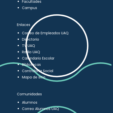
Facultades
Campus
Enlaces
Correo de Empleados UAQ
Directorio
TV UAQ
Radio UAQ
Calendario Escolar
Bibliotecas
Contraloría Social
Mapa de sitio
Comunidades
Alumnos
Correo Alumnos UAQ