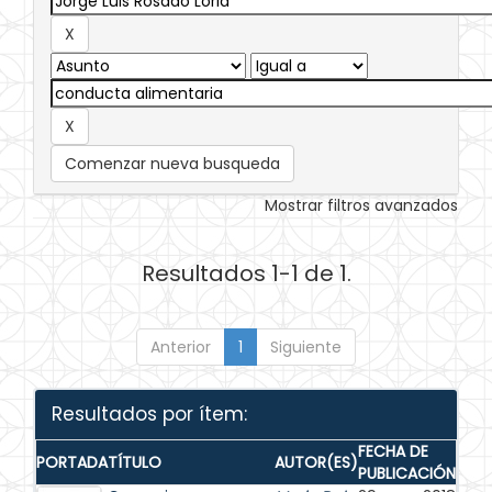
Comenzar nueva busqueda
Mostrar filtros avanzados
Resultados 1-1 de 1.
Anterior
1
Siguiente
Resultados por ítem:
FECHA DE
PORTADA
TÍTULO
AUTOR(ES)
PUBLICACIÓN