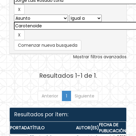
Comenzar nueva busqueda
Mostrar filtros avanzados
Resultados 1-1 de 1.
Anterior
1
Siguiente
Resultados por ítem:
FECHA DE
PORTADA
TÍTULO
AUTOR(ES)
PUBLICACIÓN