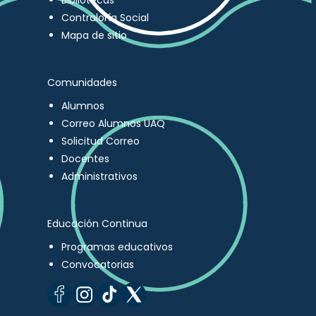
Bibliotecas
Contraloría Social
Mapa de sitio
Comunidades
Alumnos
Correo Alumnos UAQ
Solicitud Correo
Docentes
Administrativos
Educación Continua
Programas educativos
Convocatorias