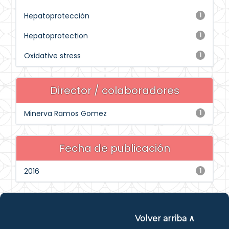
Hepatoprotección
1
Hepatoprotection
1
Oxidative stress
1
Director / colaboradores
Minerva Ramos Gomez
1
Fecha de publicación
2016
1
Volver arriba ∧