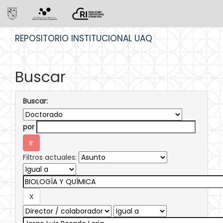
Skip
REPOSITORIO INSTITUCIONAL UAQ
navigation
Buscar
Buscar:
por
Filtros actuales: