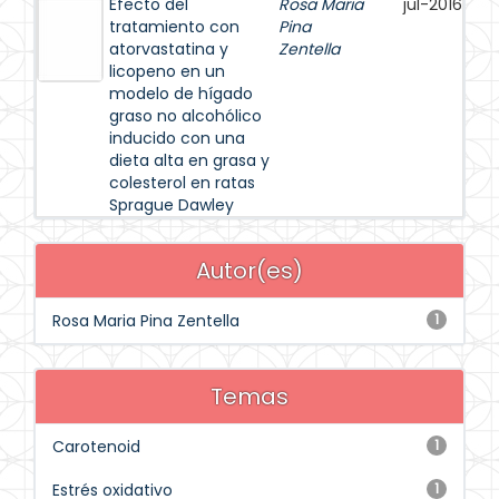
Efecto del
Rosa Maria
jul-2016
tratamiento con
Pina
atorvastatina y
Zentella
licopeno en un
modelo de hígado
graso no alcohólico
inducido con una
dieta alta en grasa y
colesterol en ratas
Sprague Dawley
Autor(es)
Rosa Maria Pina Zentella
1
Temas
Carotenoid
1
Estrés oxidativo
1